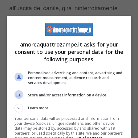
all’uscita del canile, gira ininterrottamente
intorno al suo nuovo umano di riferimento per
l’emozione. Per condividere con lui
probabilmente, e la sua compagna, il suo
amoreaquattrozampe.it asks for your
consent to use your personal data for the
momento di incontenibile felicità. Oppure c’è
following purposes:
chi – sempre tra loro – non riesce ad
Personalised advertising and content, advertising and
aspettare fermo nel box. Non sopporta
content measurement, audience research and
services development
l’attesa, o che venga trasferito, e preferisce
Store and/or access information on a device
quindi andare egli stesso
incontro
a coloro
che, da quel momento in poi, diverranno gli
Learn more
Your personal data will be processed and information from
esponenti della sua nuova famiglia.
your device (cookies, unique identifiers, and other device
data) may be stored by, accessed by and shared with 319
partners, or used specifically by this site. We and our partners