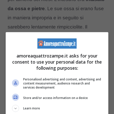
da ossa e pietre
. Le sue ossa si erano fuse
in maniera impropria e in seguito si
sarebbero lentamente rimpicciolite. Il
segmento pelvico della cagnolina misurava
difatti soltanto 1,5 centimetri.
amoreaquattrozampe.it asks for your
consent to use your personal data for the
Si è scelto di provvedere immediatamente
following purposes:
con un’operazione chirurgica. Dopo
Personalised advertising and content, advertising and
l’intervento Jessie era ancora molto provata.
content measurement, audience research and
services development
La volontaria aveva acquistato degli orsetti
per tenerle compagnia, ma Jessie li ha
Store and/or access information on a device
rifiutati, probabilmente per via dei sintomi
Learn more