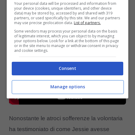
post-operatori. La cagnolina ha dovuto
Your personal data will be processed and information from
your device (cookies, unique identifiers, and other device
data) may be stored by, accessed by and shared with 319
cibarsi con
alimenti liquidi
per un lungo
partners, or used specifically by this site. We and our partners
may use precise geolocation data.
List of partners.
periodo.
Some vendors may process your personal data on the basis
of legitimate interest, which you can object to by managing
your options below. Look for a link at the bottom of this page
or in the site menu to manage or withdraw consent in privacy
and cookie settings.
Consent
Manage options
Nonostante le atroci sofferenze la volontaria
ha testimoniato di come Jessie avesse