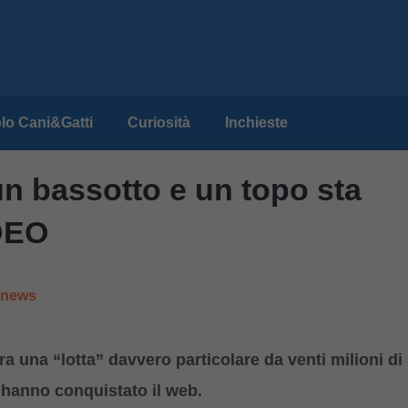
lo Cani&Gatti
Curiosità
Inchieste
 un bassotto e un topo sta
IDEO
e news
 una “lotta” davvero particolare da venti milioni di
o hanno conquistato il web.