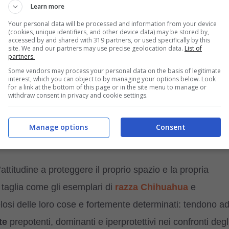
Learn more
ssotto a
Cordova
, un comune spagnolo situato nella
Your personal data will be processed and information from your device
 fa l’uomo era uscito a fare una passeggiata insieme al
(cookies, unique identifiers, and other device data) may be stored by,
accessed by and shared with 319 partners, or used specifically by this
site. We and our partners may use precise geolocation data.
List of
lontanato, attratto da qualcosa che aveva attirato la sua
partners.
un
topo
dal manto marroncino. La reazione del Bassotto
Some vendors may process your personal data on the basis of legitimate
interest, which you can object to by managing your options below. Look
che si sono trovate ad assistere alla scena.
for a link at the bottom of this page or in the site menu to manage or
withdraw consent in privacy and cookie settings.
ale
TELEGRAM
con tanti consigli e novità
Manage options
Consent
L’attitudine a proteggere il proprio spazio e la propria
 taglia come gli esemplari di
razza Chihuahua
e
osi delle loro cose e fortemente determinati: tendono a
te
prepotenti, dominanti e iperprotettivi nei confronti degl