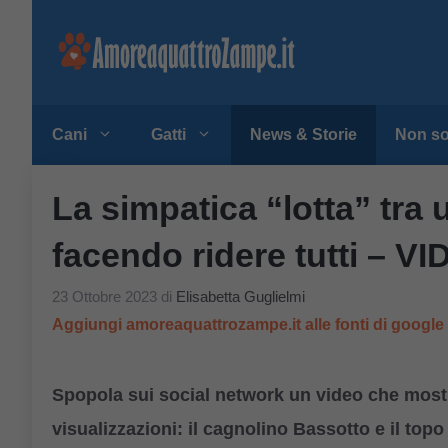
Vai
al
contenuto
Cani
Gatti
News & Storie
Non so
La simpatica “lotta” tra
facendo ridere tutti – V
23 Ottobre 2023
di
Elisabetta Guglielmi
Aggiungi amoreaquattrozampe.it alle fonti di googl
Spopola sui social network un video che mostra
visualizzazioni: il cagnolino Bassotto e il top