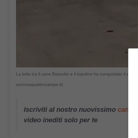
La lotta tra il cane Bassotto e il topolino ha conquistato il w
amoreaquattrozampe.it)
Iscriviti al nostro nuovissimo
canal
video inediti solo per te