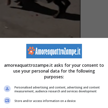
eb (Screenshot video TikTok – Marquitos Mercado –
amoreaquattrozampe.it asks for your consent to
use your personal data for the following
purposes:
e WHATSAPP
e ricevi ogni giorno storie e
Personalised advertising and content, advertising and content
measurement, audience research and services development
Store and/or access information on a device