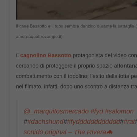
Il cane Bassotto e il topo sembra danzino durante la battagli
amoreaquattrozampe.it)
Il
cagnolino Bassotto
protagonista del video cond
cercando di proteggere il proprio spazio
allontan
combattimento con il topolino; l’esito della lotta 
nel filmato, infatti, dopo uno scontro a distanza tra
@_marquitosmercado
#fyd
#salomon
#
#dachshund
#
#fydddddddddddd
#
#rat
sonido original – The Rivera🦇