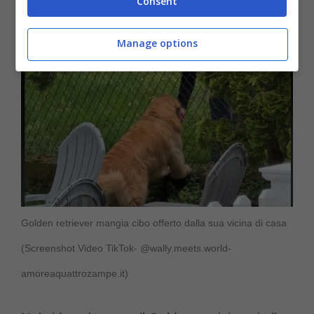
Consent
Manage options
Golden retriever mangia cibo offerto dalla sua vicina di casa
(Screenshot Video TikTok- @wally.meets.world-
amoreaquattrozampe.it)