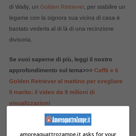
di Wally, un
Golden Retriever
, per stabilire un
legame con la signora sua vicina di casa è
bastato vederla al di là di una recinzione
divisoria.
Se vuoi saperne di più, leggi il nostro
approfondimento sul tema>>>
Caffè e 6
Golden Retriever al mattino per svegliare
il marito: il video da 9 milioni di
visualizzazioni
L’amicizia tra un cane e la
sua vicina di casa: il video
amoreaquattrozampe.it asks for your