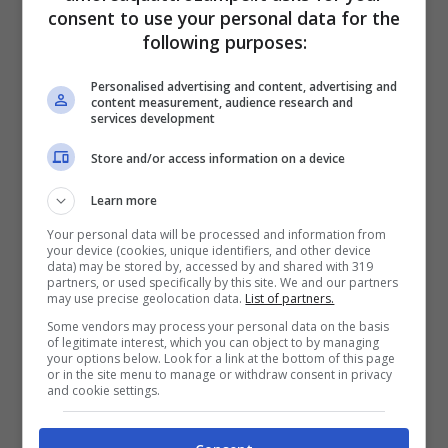
consent to use your personal data for the
dolcissimo che ha
following purposes:
emozionato il Web
Personalised advertising and content, advertising and
content measurement, audience research and
Grazie al video postato sul canale social del
services development
cane, @wally.meets.world, i suoi padroni
Store and/or access information on a device
hanno mostrato a tutti quanta dolcezza vi è
Learn more
in questa speciale relazione nata tra una
Your personal data will be processed and information from
your device (cookies, unique identifiers, and other device
donna gentile e un cane così affettuoso. Non
data) may be stored by, accessed by and shared with 319
partners, or used specifically by this site. We and our partners
hanno tardato ad arrivare i commenti di
may use precise geolocation data.
List of partners.
Some vendors may process your personal data on the basis
persone che vorrebbero un vicino di casa
of legitimate interest, which you can object to by managing
your options below. Look for a link at the bottom of this page
come Wally, che hanno sottolineato quanto
or in the site menu to manage or withdraw consent in privacy
and cookie settings.
fosse
fortunata la signora e i padroni
stessi di questo adorabile quattro zampe
.