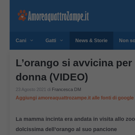
Vai
al
contenuto
Cani
Gatti
News & Storie
Non so
L’orango si avvicina per 
donna (VIDEO)
23 Agosto 2021
di
Francesca DM
Aggiungi amoreaquattrozampe.it alle fonti di googl
La mamma incinta era andata in visita allo zoo
dolcissima dell’orango al suo pancione