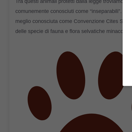
Tra questi animali protetti dalla legge troviamo an
comunemente conosciuti come “inseparabili”. Ques
meglio conosciuta come Convenzione Cites Si tra
delle specie di fauna e flora selvatiche minacciate