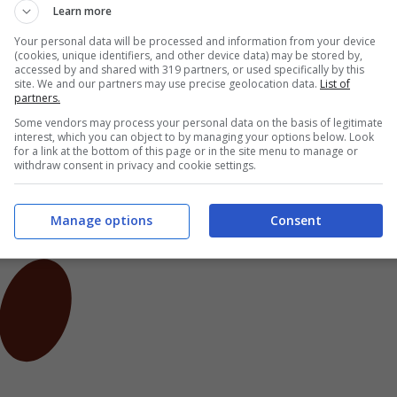
che gli
Agapornis fischeri
, dei piccoli pappagalli
Learn more
ti sono protetti dalla Convenzione di Washington,
Your personal data will be processed and information from your device
(cookies, unique identifiers, and other device data) may be stored by,
tta di una convenzione internazionale sul commercio
accessed by and shared with 319 partners, or used specifically by this
site. We and our partners may use precise geolocation data.
List of
 d’estinzione siglata nel 1975.
partners.
Some vendors may process your personal data on the basis of legitimate
interest, which you can object to by managing your options below. Look
for a link at the bottom of this page or in the site menu to manage or
withdraw consent in privacy and cookie settings.
Manage options
Consent