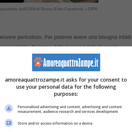
sequestrato dall’OIPA di Roma (Foto Facebook – OIPA
essere pericoloso. Per poterne avere uno bisogna infatti
 acquistato. Esistono delle leggi a tutela di queste
arne l’incolumità e ad evitare che, a causa del mercato,
ie protette che comunemente vengono vendute
te
. A volte i compratori sono consapevoli di ciò che
amoreaquattrozampe.it asks for your consent to
use your personal data for the following
sapevoli ma questo non li protegge dalla legge nel caso
purposes:
Personalised advertising and content, advertising and content
measurement, audience research and services development
n pericolo: l’animale era senza acqua e cibo da giorni
Store and/or access information on a device