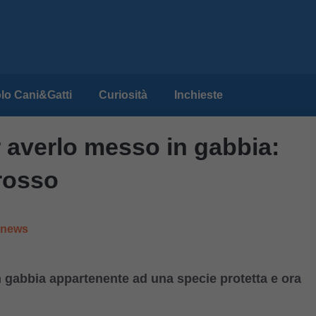
lo Cani&Gatti
Curiosità
Inchieste
r averlo messo in gabbia:
rosso
e news
 gabbia appartenente ad una specie protetta e ora