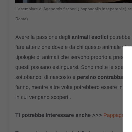
L’esemplare di Agapornis fischeri ( pappagallo inseparabile) 
Roma)
Avere la passione degli
animali esotici
potrebbe 
fare attenzione dove e da chi questo animale viene
tipologie di animali che servono proprio a preserv
questi possano estinguersi. Sono molte le spec
sottobanco, di nascosto e
persino contrabbanda
fanno, mentre altre volte potrebbero essere incon
in cui vengano scoperti.
Ti potrebbe interessare anche >>>
Pappagallo i