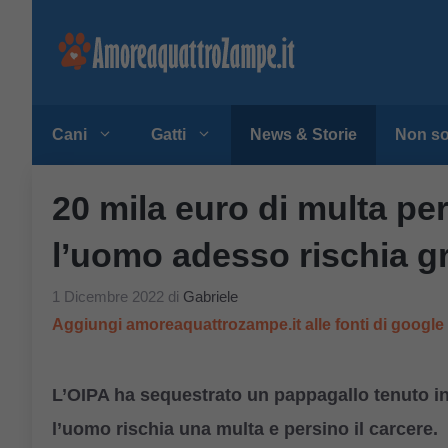
Vai
al
contenuto
Cani
Gatti
News & Storie
Non so
20 mila euro di multa pe
l’uomo adesso rischia g
1 Dicembre 2022
di
Gabriele
Aggiungi amoreaquattrozampe.it alle fonti di googl
L’OIPA ha sequestrato un pappagallo tenuto in
l’uomo rischia una multa e persino il carcere.