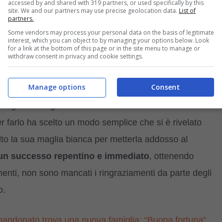
accessed by and shared with 319 partners, or used specifically by this
site. We and our partners may use precise geolocation data.
List of
partners.
Some vendors may process your personal data on the basis of legitimate
interest, which you can object to by managing your options below. Look
for a link at the bottom of this page or in the site menu to manage or
withdraw consent in privacy and cookie settings.
o Leite
che un giorno ha assistito ad una scena tutta
Manage options
Consent
cciolo che camminava senza avere una meta. Era solo,
volgersi. Il ragazzo si è accorto subito che era
un
Per farlo ha scelto un modo semplice che si è rivelato
olto la sua maglia bianca per metterla addosso al
un successo repentino e immediato
, ottenendo
amenti, non sono mancati i ringraziamenti da parte degli
o.
andonato trova una nuova famiglia: “Buona fortuna”