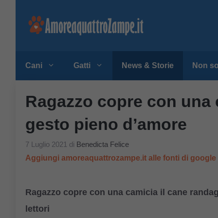
Vai
al
contenuto
Cani
Gatti
News & Storie
Non so
Ragazzo copre con una c
gesto pieno d’amore
7 Luglio 2021
di
Benedicta Felice
Aggiungi amoreaquattrozampe.it alle fonti di googl
Ragazzo copre con una camicia il cane randagio
lettori