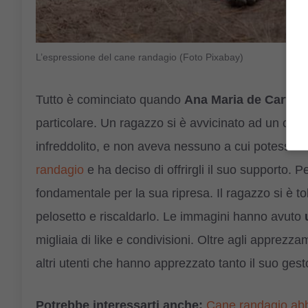
L’espressione del cane randagio (Foto Pixabay)
Tutto è cominciato quando
Ana Maria de Carvalh
particolare. Un ragazzo si è avvicinato ad un cu
infreddolito, e non aveva nessuno a cui potesse ri
randagio
e ha deciso di offrirgli il suo supporto. 
fondamentale per la sua ripresa. Il ragazzo si è t
pelosetto e riscaldarlo. Le immagini hanno avuto
migliaia di like e condivisioni. Oltre agli apprezz
altri utenti che hanno apprezzato tanto il suo gest
Potrebbe interessarti anche:
Cane randagio abb