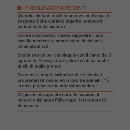
PUBBLICAZIONI RECENTI
Quindici elefanti morti in un mese in Kenya: il
sospetto è che abbiano ingerito pomodori
contaminati dal cianuro
Orrore a Grosseto: voleva seppellire il suo
cavallo mentre era ancora vivo, decisiva la
chiamata al 112
Svolta storica per chi viaggia con il cane: dal 3
agosto Ita Airways farà salire in cabina anche
quelli di taglia grande
Tra cenere, alberi carbonizzati e silenzio, i
proprietari ritrovano vivi i loro tre asinellii: “È
la cosa più bella che potessimo vedere”
37 giorni intrappolato sotto le macerie: il
miracolo del gatto Félix dopo il terremoto in
Venezuela