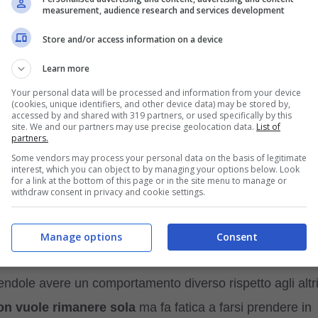
 che l’ha colpita nel corpo e nell’anima, quella peggiore
measurement, audience research and services development
iscono, ma quelle interiori, richiedono maggiore impegno
Store and/or access information on a device
La cucciola
è stata vittima di bracconaggio,
una
Learn more
lto profondi sul suo esile fisico e nel suo percorso
Your personal data will be processed and information from your device
taccato una corda intorno alla vita che le aveva provocato
(cookies, unique identifiers, and other device data) may be stored by,
accessed by and shared with 319 partners, or used specifically by this
utrizione e malessere
. “
Era magra e traumatizzata..è
site. We and our partners may use precise geolocation data.
List of
partners.
nella riserva dei primati Kisimba-Ikobo. Nonostante
Some vendors may process your personal data on the basis of legitimate
interest, which you can object to by managing your options below. Look
ora il riso, le mele, i manghi e il cavolo. Non vediamo
for a link at the bottom of this page or in the site menu to manage or
withdraw consent in privacy and cookie settings.
sogno
” riferiscono dal Lwiro.
Manage options
Consent
 mangia, dove vive, caratteristiche e curiosità
ndole avere un comportamento diverso rispetto agli altr
on vuole rimanere sola
ma fa fatica a farsi prendere in