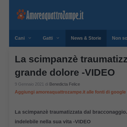
Vai
al
contenuto
Cani
Gatti
News & Storie
Non so
La scimpanzè traumatizz
grande dolore -VIDEO
9 Gennaio 2021
di
Benedicta Felice
Aggiungi amoreaquattrozampe.it alle fonti di googl
La scimpanzè traumatizzata dal bracconaggio.
indelebile nella sua vita -VIDEO