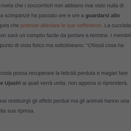
rivela che i soccorritori non abbiano mai visto nulla di
e la scimpanzè ha passato ore e ore a
guardarsi allo
figura che
potesse alleviare le sue sofferenze
. La cucciola
non sarà un compito facile da portare a termine. I membri
unto di vista fisico ma sottolineano: “
Chissà cosa ha
cciola possa recuperare la felicità perduta e magari fare
 Ujasiri
ai quali verrà unita, non appena si riprenderà.
 restituirgli gli affetti perduti ma gli animali hanno una
lla sua ripresa.