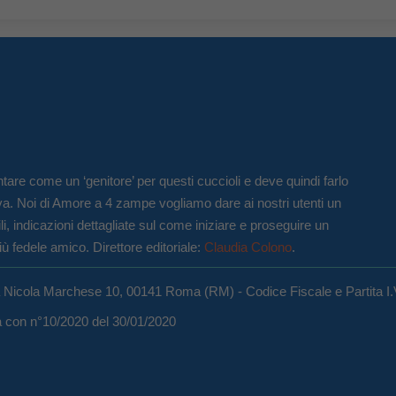
tare come un ‘genitore’ per questi cuccioli e deve quindi farlo
va. Noi di Amore a 4 zampe vogliamo dare ai nostri utenti un
li, indicazioni dettagliate sul come iniziare e proseguire un
iù fedele amico. Direttore editoriale:
Claudia Colono
.
a Nicola Marchese 10, 00141 Roma (RM) - Codice Fiscale e Partita I
ma con n°10/2020 del 30/01/2020