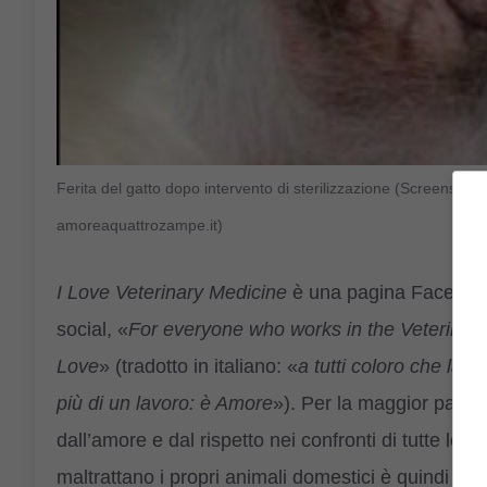
Ferita del gatto dopo intervento di sterilizzazione (Screensho
amoreaquattrozampe.it)
I Love Veterinary Medicine
è una pagina Facebook 
social, «
For everyone who works in the Veterinary fi
Love
» (tradotto in italiano: «
a tutti coloro che lav
più di un lavoro: è Amore
»). Per la maggior parte
dall’amore e dal rispetto nei confronti di tutte l
maltrattano i propri animali domestici è quindi per