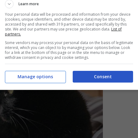
Learn more
di fronte alle ferite del gatto “curate” con la
candeggin
Your personal data will be processed and information from your device
(cookies, unique identifiers, and other device data) may be stored by,
accessed by and shared with 319 partners, or used specifically by this
site. We and our partners may use precise geolocation data.
List of
partners.
Some vendors may process your personal data on the basis of legitimate
interest, which you can object to by managing your options below. Look
for a link at the bottom of this page or in the site menu to manage or
withdraw consent in privacy and cookie settings.
Manage options
Consent