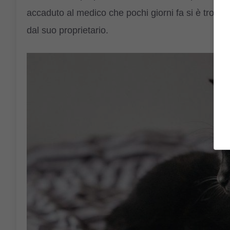
accaduto al medico che pochi giorni fa si è trovato 
dal suo proprietario.