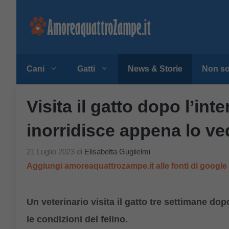
Vai
al
contenuto
Cani
Gatti
News & Storie
Non so
Visita il gatto dopo l’inte
inorridisce appena lo ve
21 Luglio 2023
di
Elisabetta Guglielmi
Aggiungi amoreaquattrozampe.it alle fonti di googl
Un veterinario visita il gatto tre settimane dop
le condizioni del felino.