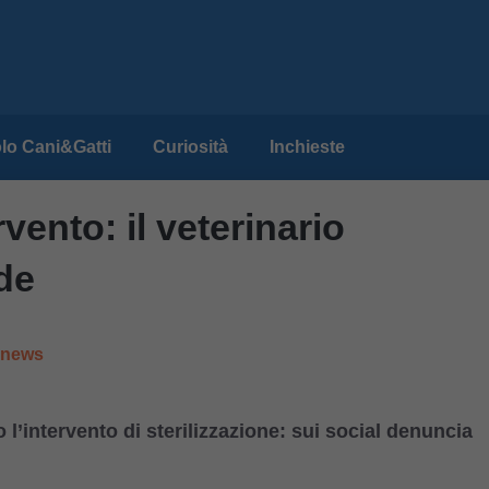
lo Cani&Gatti
Curiosità
Inchieste
rvento: il veterinario
de
e news
o l’intervento di sterilizzazione: sui social denuncia