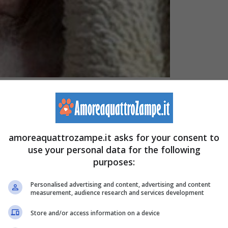
t foto Facebook – I Love Veterinary Medicine –
amoreaquattrozampe.it asks for your consent to
dedicata, come si legge nella descrizione sul profilo
use your personal data for the following
eld and loves his/her job. It’s more than a job: it’s
purposes:
orano nel settore veterinario e amano il proprio lavoro. È
Personalised advertising and content, advertising and content
 dei
veterinari
, infatti, il loro lavoro è accompagnato
measurement, audience research and services development
e specie animali. Vedere in che modo alcune persone
Store and/or access information on a device
 i veterinari fonte di continuo dispiacere; proprio come è