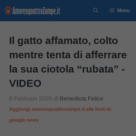
Vai
Menu
al
contenuto
Il gatto affamato, colto
mentre tenta di afferrare
la sua ciotola “rubata” -
VIDEO
8 Febbraio 2020
di
Benedicta Felice
Aggiungi amoreaquattrozampe.it alle fonti di
google news