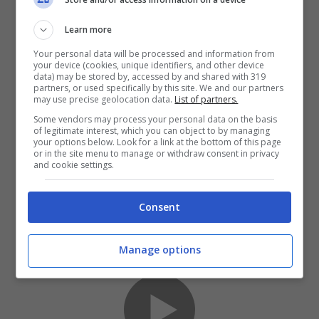
convinzioni comuni secondo le quali i gatti
Learn more
sono animali asociali. Questa divertente
Your personal data will be processed and information from
vicenda dimostra che si tratta solo di una
your device (cookies, unique identifiers, and other device
data) may be stored by, accessed by and shared with 319
partners, or used specifically by this site. We and our partners
convinzione errata.
may use precise geolocation data.
List of partners.
Some vendors may process your personal data on the basis
of legitimate interest, which you can object to by managing
your options below. Look for a link at the bottom of this page
or in the site menu to manage or withdraw consent in privacy
and cookie settings.
Consent
Manage options