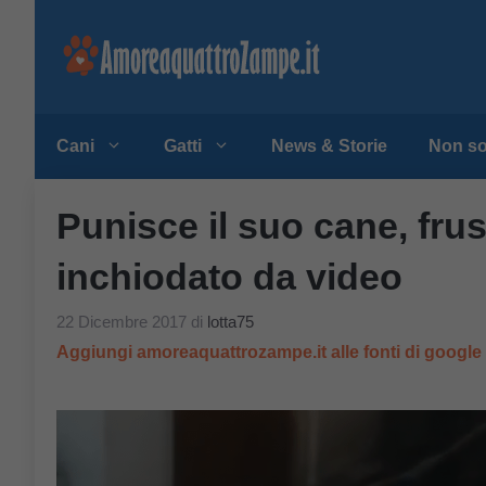
Vai
al
contenuto
Cani
Gatti
News & Storie
Non so
Punisce il suo cane, frus
inchiodato da video
22 Dicembre 2017
di
lotta75
Aggiungi amoreaquattrozampe.it alle fonti di googl