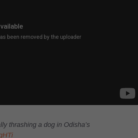
ly thrashing a dog in Odisha’s
sqHTi