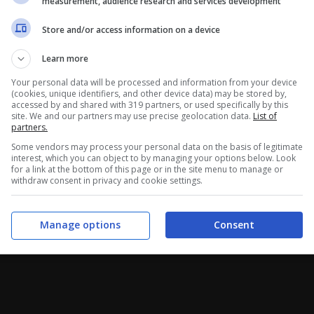
measurement, audience research and services development
biare.
Store and/or access information on a device
 e tipica di persone pericolose per la stessa società.
Learn more
essi psicologi chi compie brutalità nei riguardi degli
Your personal data will be processed and information from your device
(cookies, unique identifiers, and other device data) may be stored by,
l’80% dei casi, i killer seriali hanno compiuto azioni di
accessed by and shared with 319 partners, or used specifically by this
site. We and our partners may use precise geolocation data.
List of
egli animali. Comportamenti che non possono essere
partners.
 indifferenti chi vede ma non parla.
Some vendors may process your personal data on the basis of legitimate
interest, which you can object to by managing your options below. Look
for a link at the bottom of this page or in the site menu to manage or
withdraw consent in privacy and cookie settings.
Manage options
Consent