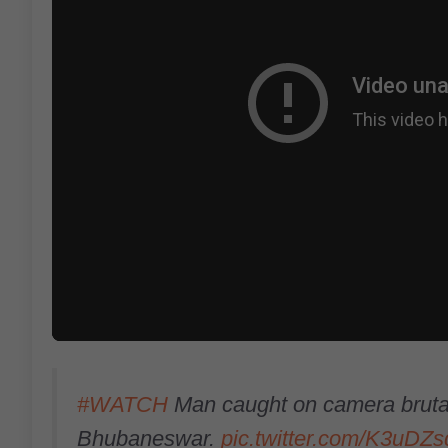
#WATCH
Man caught on camera brutal
Bhubaneswar.
pic.twitter.com/K3uDZ