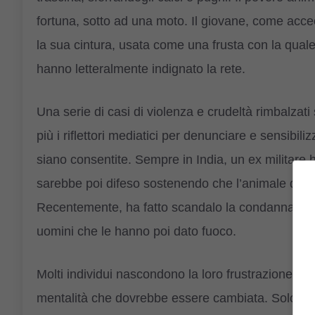
fortuna, sotto ad una moto. Il giovane, come accec
la sua cintura, usata come una frusta con la qual
hanno letteralmente indignato la rete.
Una serie di casi di violenza e crudeltà rimbalzat
più i riflettori mediatici per denunciare e sensibil
siano consentite. Sempre in India, un ex militare h
sarebbe poi difeso sostenendo che l’animale dove
Recentemente, ha fatto scandalo la condanna a m
uomini che le hanno poi dato fuoco.
Molti individui nascondono la loro frustrazione e
mentalità che dovrebbe essere cambiata. Solo de