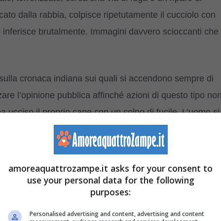
ato dalla rabbia, colpisce ripetutamente il cucciolo con
e inferisce brutalmente. Immagini davvero scioccanti che
i sulla cronaca indiana sui quali si accendono sempre di
izzare l’opinione pubblica affinché azioni di questo tipo no
a ucciso il proprio cane con un colpo di fucile. L’uomo si
va essere abbattuto perché diventato ingestibile.
orte di un povera scimmia circondata da un gruppo di
amoreaquattrozampe.it asks for your consent to
use your personal data for the following
purposes:
 rabbia che come sempre ricade su esseri innocenti. Una
nunciando e condannando azioni di questo tipo, la
Personalised advertising and content, advertising and content