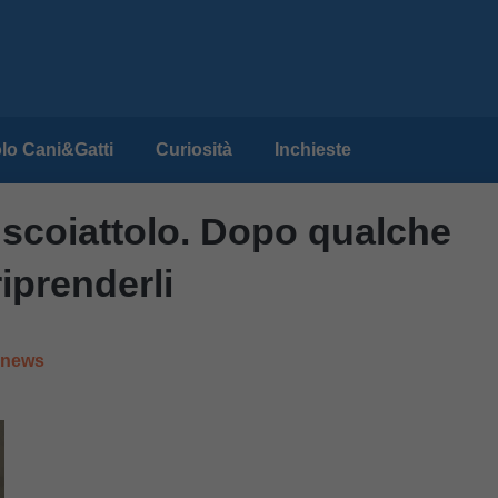
lo Cani&Gatti
Curiosità
Inchieste
i scoiattolo. Dopo qualche
iprenderli
e news