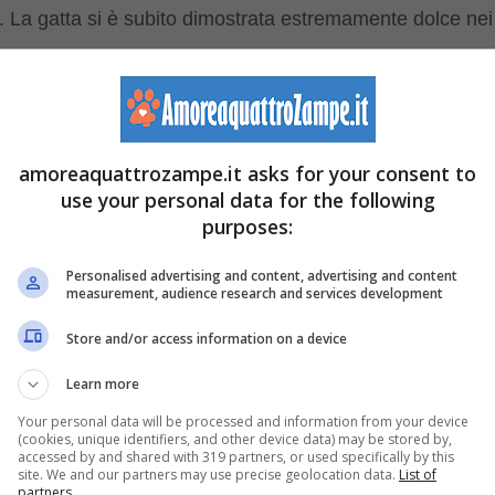
da. La gatta si è subito dimostrata estremamente dolce nei
, permettendogli di riscaldarsi con il suo pelo.
ato di aver sentito i richiami della madre che nel giardino
ioli. Per questo l’uomo ha ben pensato di mettere la
amoreaquattrozampe.it asks for your consent to
use your personal data for the following
rno dell’abitazione in modo che la madre avesse la
purposes:
ati e hanno iniziato ad emettere dei piccoli gemiti di
Personalised advertising and content, advertising and content
measurement, audience research and services development
 uno ad uno è riuscita a recuperare i suoi piccoli. Nel
Store and/or access information on a device
na al luogo in cui Peter aveva messo i cuccioli per
Learn more
amo sentito la madre che li stava cercando e così abbiamo
Your personal data will be processed and information from your device
modo che li potesse sentire. Ma poi è tornato il maltempo
(cookies, unique identifiers, and other device data) may be stored by,
accessed by and shared with 319 partners, or used specifically by this
ni. Quando è tornato il beltempo abbiamo provato a
site. We and our partners may use precise geolocation data.
List of
partners.