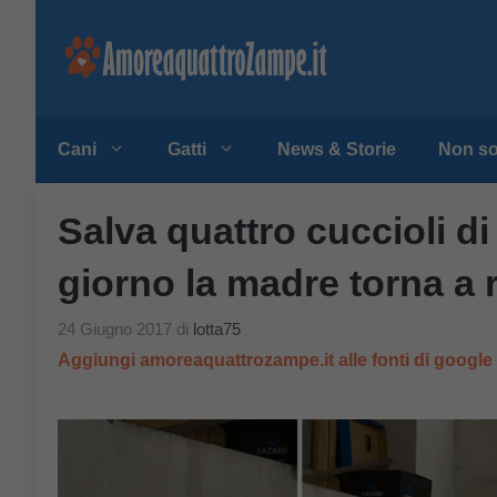
Vai
al
contenuto
Cani
Gatti
News & Storie
Non so
Salva quattro cuccioli d
giorno la madre torna a r
24 Giugno 2017
di
lotta75
Aggiungi amoreaquattrozampe.it alle fonti di googl