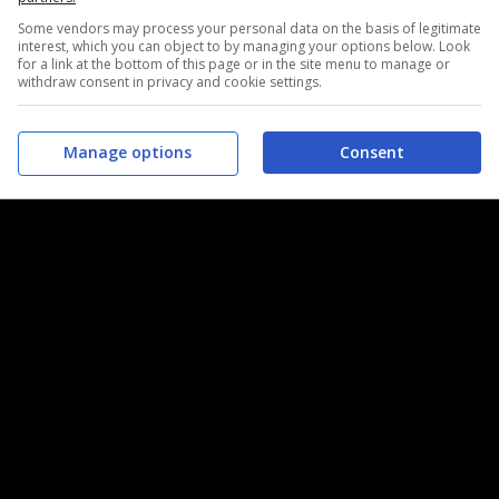
e sarebbe tornata a cercarli. E così è stato: li ha presi,
Some vendors may process your personal data on the basis of legitimate
nido”, ha spiegato Peter.
interest, which you can object to by managing your options below. Look
for a link at the bottom of this page or in the site menu to manage or
withdraw consent in privacy and cookie settings.
lla natura e raccontano i sentimenti di maternità propri
Manage options
Consent