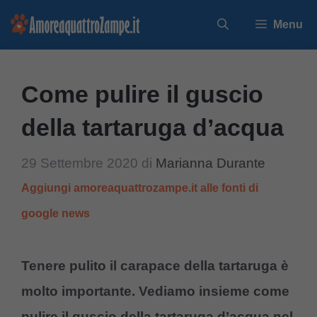
Vai
Menu
al
contenuto
Come pulire il guscio
della tartaruga d’acqua
29 Settembre 2020
di
Marianna Durante
Aggiungi amoreaquattrozampe.it alle fonti di
google news
Tenere pulito il carapace della tartaruga è
molto importante. Vediamo insieme come
pulire il guscio della tartaruga d’acqua nel