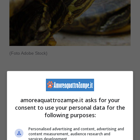
(Foto Adobe Stock)
La prima cosa da fare per tenere il
carapace
della tartaruga d’acqua
in buone condizioni,
è nutrirla nel modo giusto. Infatti un buon
amoreaquattrozampe.it asks for your
consent to use your personal data for the
apporto di vitamine e proteine fanno si che il
following purposes:
guscio e la pelle della tartaruga possano
Personalised advertising and content, advertising and
essere meno scalfite dal calcare presente
content measurement, audience research and
services development