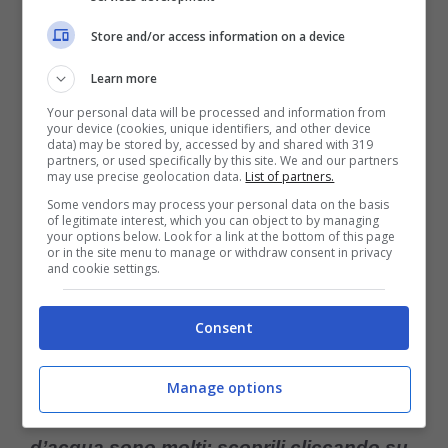
nell’acqua.
Store and/or access information on a device
Quest’ultimo è uno dei nemici principali della
Learn more
tartaruga d’acqua
in quanto si deposita sul
Your personal data will be processed and information from
your device (cookies, unique identifiers, and other device
suo carapace. Per questo motivo per il bene
data) may be stored by, accessed by and shared with 319
partners, or used specifically by this site. We and our partners
dell’animale è necessario eliminarlo.
may use precise geolocation data.
List of partners.
Some vendors may process your personal data on the basis
of legitimate interest, which you can object to by managing
your options below. Look for a link at the bottom of this page
Per evitare un eccesso di calcare sul guscio
or in the site menu to manage or withdraw consent in privacy
and cookie settings.
del vostro
amato animale acquatico
è
necessario effettuare una pulizia almeno una
Consent
volta a settimana.
Manage options
I modi per pulire il guscio della tartaruga
d’acqua sono molti: scoprili cliccando su