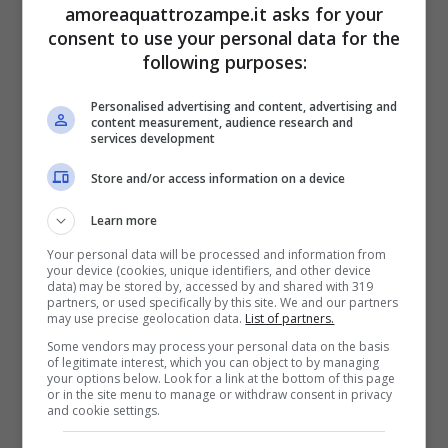
amoreaquattrozampe.it asks for your
pomodori, ranuncolo, sambuco,
consent to use your personal data for the
following purposes:
ligustro, alloro, foglie di quercia, e le
foglie malate di qualsiasi pianta.
Personalised advertising and content, advertising and
content measurement, audience research and
services development
Alcuni criceti potrebbero
non gradire le
Store and/or access information on a device
mele
; se anche il tuo mostra un
inusuale
Learn more
disgusto
allora toglile dalla sua
Your personal data will be processed and information from
your device (cookies, unique identifiers, and other device
alimentazione e prova con altra frutta e
data) may be stored by, accessed by and shared with 319
partners, or used specifically by this site. We and our partners
verdura.
may use precise geolocation data.
List of partners.
Some vendors may process your personal data on the basis
of legitimate interest, which you can object to by managing
Come alimentazione fresca si può fornire
your options below. Look for a link at the bottom of this page
or in the site menu to manage or withdraw consent in privacy
and cookie settings.
verdura
(cicoria, indivia belga, finocchi,