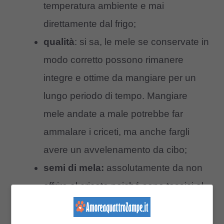
temperatura ambiente e mai
direttamente dal frigo;
qualità
: si sa, le mele se conservate in
modo corretto possono rimanere
integre e ottime da mangiare per un
lungo periodo di tempo. Mangiare
mele andate a male potrebbe far
ammalare i criceti, ma anche fargli
avere un avvelenamento da cibo;
semi di mela:
assolutamente da non
offrire al criceto poiché sono tossici al
pari di altri semi di frutta, cipolle, fagioli,
germogli di patate, piccioli di