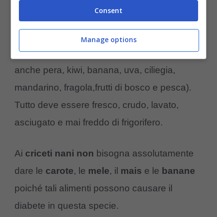
topinambur, carote, sedano, broccoli, cavoli),
Consent
lattuga
e
insalate
in genere (insalate miste,
il radicchio),
erbe di campo
(trifoglio, dente
Manage options
di leone),
frutta di stagione
(oltre alla mela,
anche pera, kiwi, banana, uva, ciliegia,
mandarino, fragola,frutti di bosco e pesca).
Tutto deve essere fresco, crudo, lavato,
asciugato e mai freddo di frigorifero.
Ai
criceti nani
non
bisogna assolutamente
dare le
carote
, le
mele
, il
mais
e le
banane
poiché tali alimenti possono causare il
diabete in questa specie.