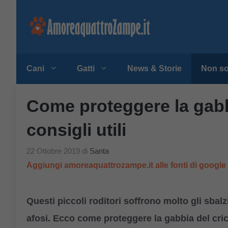
Vai
al
contenuto
Cani
Gatti
News & Storie
Non so
Come proteggere la gabbi
consigli utili
22 Ottobre 2019
di
Santa
Aggiungi amoreaquattrozampe.it alle fonti di googl
Questi piccoli roditori soffrono molto gli sbalz
afosi. Ecco come proteggere la gabbia del cric