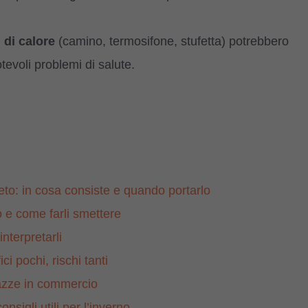
i di calore
(camino, termosifone, stufetta) potrebbero
evoli problemi di salute.
ceto: in cosa consiste e quando portarlo
no e come farli smettere
nterpretarli
i pochi, rischi tanti
 razze in commercio
sigli utili per l’inverno