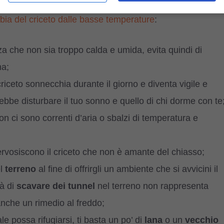
bia del criceto dalle basse temperature
:
za che non sia troppo calda e umida, evita quindi di
na;
criceto sonnecchia durante il giorno e diventa vigile e
trebbe disturbare il tuo sonno e quello di chi dorme con te
on ci sono correnti d’aria o sbalzi di temperatura e
nervosiscono il criceto che non è amante del chiasso;
el
terreno
al fine di offrirgli un ambiente che si avvicini il
à di
scavare dei tunnel
nel terreno non rappresenta
anche un rimedio al freddo;
e possa rifugiarsi, ti basta un po’ di
lana
o un
vecchio