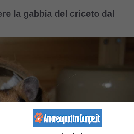
re la gabbia del criceto dal