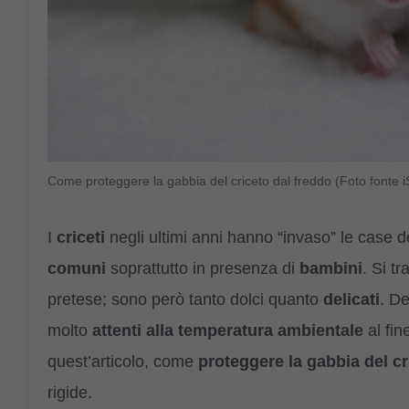
Come proteggere la gabbia del criceto dal freddo (Foto fonte i
I
criceti
negli ultimi anni hanno “invaso” le case d
comuni
soprattutto in presenza di
bambini
. Si tr
pretese; sono però tanto dolci quanto
delicati
. D
molto
attenti alla temperatura ambientale
al fin
quest’articolo, come
proteggere la gabbia del cr
rigide.