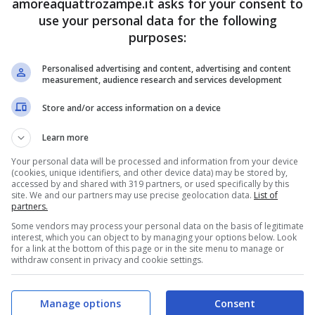
amoreaquattrozampe.it asks for your consent to
use your personal data for the following
purposes:
Personalised advertising and content, advertising and content
measurement, audience research and services development
Store and/or access information on a device
Learn more
Your personal data will be processed and information from your device
(cookies, unique identifiers, and other device data) may be stored by,
accessed by and shared with 319 partners, or used specifically by this
site. We and our partners may use precise geolocation data.
List of
partners.
Some vendors may process your personal data on the basis of legitimate
e potrebbe soffrire il freddo
, risentire di temperature
interest, which you can object to by managing your options below. Look
for a link at the bottom of this page or in the site menu to manage or
to in cattività. Dovrai innanzitutto scegliere una gabbia
withdraw consent in privacy and cookie settings.
ppo piccola e che consenta all’animale di muoversi
Manage options
Consent