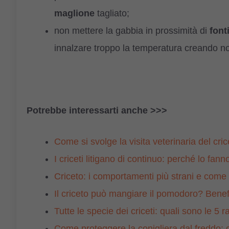
maglione
tagliato;
non mettere la gabbia in prossimità di
font
innalzare troppo la temperatura creando not
Potrebbe interessarti anche >>>
Come si svolge la visita veterinaria del cri
I criceti litigano di continuo: perché lo fan
Criceto: i comportamenti più strani e come i
Il criceto può mangiare il pomodoro? Benefic
Tutte le specie dei criceti: quali sono le 5
Come proteggere la conigliera dal freddo: con