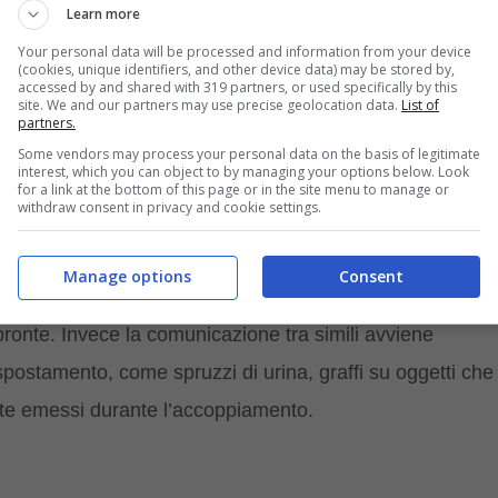
che circoscrivono zampe e coda.
Learn more
Your personal data will be processed and information from your device
(cookies, unique identifiers, and other device data) may be stored by,
imetizzarsi alla perfezione. La natura che è perfetta
accessed by and shared with 319 partners, or used specifically by this
site. We and our partners may use precise geolocation data.
List of
ro durante l’inverno in modo da contrastare le
partners.
tra le dita, mentre le unghie delle zampe posteriori
Some vendors may process your personal data on the basis of legitimate
interest, which you can object to by managing your options below. Look
for a link at the bottom of this page or in the site menu to manage or
withdraw consent in privacy and cookie settings.
tte una camminata
più sicura anche
sulle sabbie
Manage options
Consent
 passo che non lascia traccia nel suolo e impedendo in
pronte. Invece la comunicazione tra simili avviene
 spostamento, come spruzzi di urina, graffi su oggetti che
nte emessi durante l’accoppiamento.