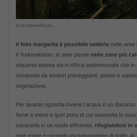
(Foto AdobeStock)
Il felis margarita è possibile vederlo
nelle aree 
il Turkmekistan. In altre parole
nelle zone più cal
alquanto estesa sia in Africa settentrionale che in
composto da territori pianeggianti, poveri e sabb
vegetazione.
Per quanto riguarda invece l’acqua è un discorso d
farne a meno e quel poco di cui necessita lo rica
cavarsela in un modo efficiente,
rifugiandosi in 
sole sorge e uscendo esclusivamente di notte. Al t