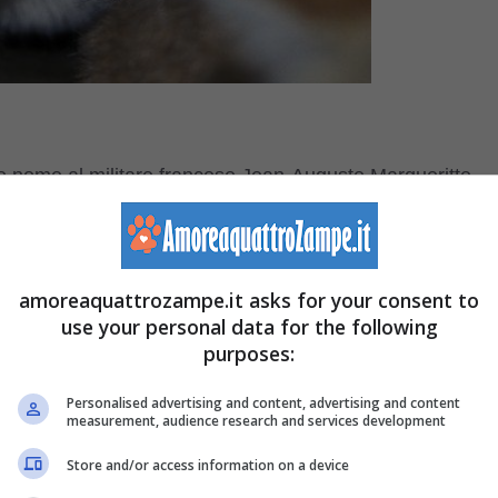
uo nome al militare francese Jean-Auguste Margueritte
na
razza
pura non ottenuta da incroci e
non adatta alla
to e zampe corte, misura tra i 39 e i 52 cm tra testa e
5 kg.
amoreaquattrozampe.it asks for your consent to
use your personal data for the following
purposes:
 strisce rossastre che partono dagli occhi e attraversano
inanti, dalla colorazione verde-giallo, le orecchie grandi,
Personalised advertising and content, advertising and content
measurement, audience research and services development
sviluppato così da intercettare anche il minimo movimento
Store and/or access information on a device
el deserto
e quindi i colori del beige e del giallo, con parti