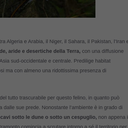
tra Algeria e Arabia, il Niger, il Sahara, il Pakistan, l’Iran 
de, aride e desertiche della Terra,
con una diffusione
 Asia sud-occidentale e centrale. Predilige habitat
iosi ma con almeno una ridottissima presenza di
el tutto trascurabile per questo felino, in quanto può
va dalle sue prede. Nonostante l’ambiente è in grado di
scavi sotto le dune o sotto un cespuglio,
non appena i
ramonto comincia a scrutare intorno a sé il territorio per