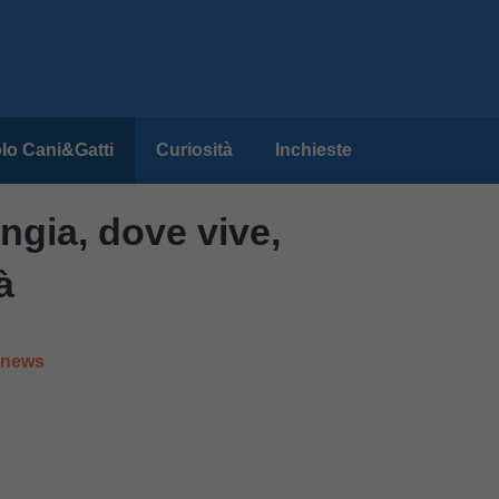
lo Cani&Gatti
Curiosità
Inchieste
ngia, dove vive,
à
e news