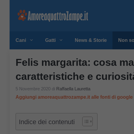
Vai
al
contenuto
Cani
Gatti
News & Storie
Non so
Felis margarita: cosa ma
caratteristiche e curiosit
5 Novembre 2020
di
Raffaella Lauretta
Aggiungi amoreaquattrozampe.it alle fonti di googl
Indice dei contenuti