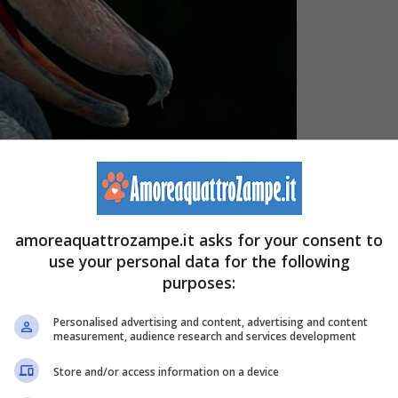
uccello pelecaniforme,(Foto AdobeStock)
amoreaquattrozampe.it asks for your consent to
use your personal data for the following
è un grande uccello pelecaniforme, unica specie della
purposes:
s
. È un uccello dall’aspetto sicuramente particolare
Personalised advertising and content, advertising and content
ma di scarpa, è anche la sua corporatura
.
measurement, audience research and services development
Store and/or access information on a device
altezza e 100–140 cm in lunghezza, pesa dai 4 kg ai 7