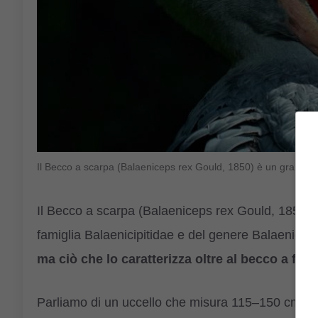
Il Becco a scarpa (Balaeniceps rex Gould, 1850) è un grande 
Il Becco a scarpa (Balaeniceps rex Gould, 1850) 
famiglia Balaenicipitidae e del genere Balaenicep
ma ciò che lo caratterizza oltre al becco a for
Parliamo di un uccello che misura 115–150 cm in 