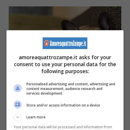
amoreaquattrozampe.it asks for your
consent to use your personal data for the
following purposes:
Significato dei versi del cane. (Foto AdobeSock-
Personalised advertising and content, advertising and
content measurement, audience research and
services development
Amoreaquattrozampe.it)
Store and/or access information on a device
È possibile,
perciò
che il cane emetta versi
Learn more
per i seguenti motivi:
Your personal data will be processed and information from