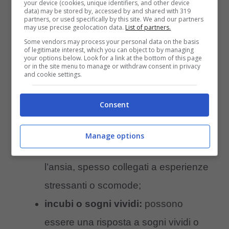
your device (cookies, unique identifiers, and other device
data) may be stored by, accessed by and shared with 319
gioia ed eccitazione
: alcuni versi
partners, or used specifically by this site. We and our partners
may use precise geolocation data.
List of partners.
canini emessi durante il sonno
Some vendors may process your personal data on the basis
of legitimate interest, which you can object to by managing
possono riflettere stati d’animo positivi
your options below. Look for a link at the bottom of this page
or in the site menu to manage or withdraw consent in privacy
come la gioia e l’eccitazione, legati a
and cookie settings.
esperienze piacevoli durante il giorno;
Consent
frustrazione o ansia
: i versi durante il
sonno possono indicare stati d’animo
Manage options
meno positivi come la frustrazione o
l’ansia, spesso collegati a esperienze
stressanti o scomode;
incubi o sogni vividi:
possono
essere una risposta a sogni vividi o