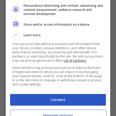
Personalised advertising and content, advertising and
content measurement, audience research and
Come educare il cane a fare
services development
pipì
Store and/or access information on a device
Learn more
E’ bene ribadire che
la pazienza è un’arma
Your personal data will be processed and information from
fondamentale
your device (cookies, unique identifiers, and other device
per educare il nostro cane. Le
data) may be stored by, accessed by and shared with 319
partners, or used specifically by this site. We and our partners
urla sono assolutamente inopportune,
may use precise geolocation data.
List of partners.
quanto inutili: il cane infatti non è in grado di
Some vendors may process your personal data on the basis
of legitimate interest, which you can object to by managing
associare il rimprovero a qualcosa fatto in
your options below. Look for a link at the bottom of this page
or in the site menu to manage or withdraw consent in privacy
and cookie settings.
precedenza, fosse anche un attimo prima. Le
punizioni corporali sono sufficienti a
Consent
formulare accuse di maltrattamento verso gli
animali: quini mai usare le mani!
Manage options