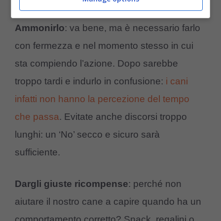
Ammonirlo
: va bene, ma è necessario farlo
con fermezza e nel momento stesso in cui
sta compiendo l’azione. Dopo sarebbe
troppo tardi e indurlo in confusione:
i cani
infatti non hanno la percezione del tempo
che passa
. Evitate anche discorsi troppo
lunghi: un ‘No’ secco e sicuro sarà
sufficiente.
Dargli giuste ricompense
: perché non
aiutare il nostro cane a capire quando ha un
comportamento corretto? Snack, regalini o