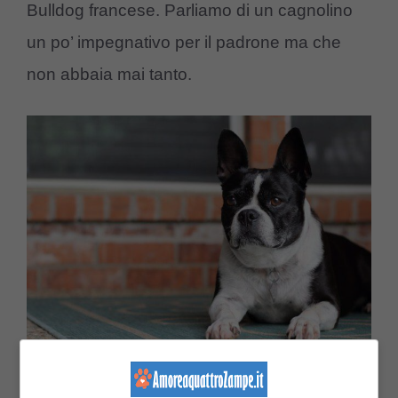
Bulldog francese. Parliamo di un cagnolino
un po’ impegnativo per il padrone ma che
non abbaia mai tanto.
Fido si rilassa in tranquillità (Foto Pixabay –
amoreaquattrozampe.it)