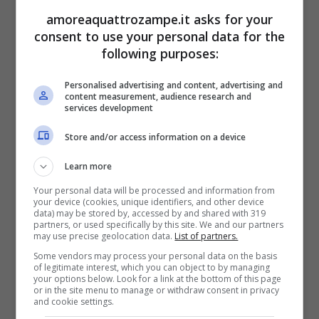
amoreaquattrozampe.it asks for your
consent to use your personal data for the
Un cane
testardo
e che può soffrire di alcuni
following purposes:
problemi di salute, il
Bulldog francese
Personalised advertising and content, advertising and
necessita di tante attenzioni e cure costanti,
content measurement, audience research and
services development
dalla nutrizione all’attività fisica. Ma quando
Store and/or access information on a device
si
affeziona
tanto
alla sua famiglia, questo
Learn more
peloso rincorre per farsi coccolare ed
Your personal data will be processed and information from
esprimere qualsiasi desiderio, senza
your device (cookies, unique identifiers, and other device
data) may be stored by, accessed by and shared with 319
abbaiare forte o disturbare.
partners, or used specifically by this site. We and our partners
may use precise geolocation data.
List of partners.
Some vendors may process your personal data on the basis
Basenji
of legitimate interest, which you can object to by managing
your options below. Look for a link at the bottom of this page
or in the site menu to manage or withdraw consent in privacy
and cookie settings.
Troviamo, poi, un esemplare eccezionale