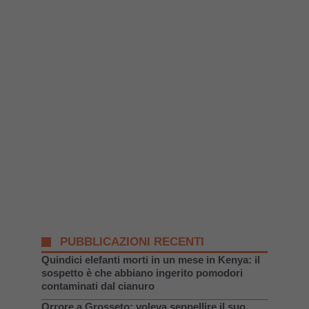
PUBBLICAZIONI RECENTI
Quindici elefanti morti in un mese in Kenya: il
sospetto è che abbiano ingerito pomodori
contaminati dal cianuro
Orrore a Grosseto: voleva seppellire il suo