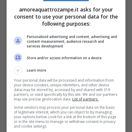
sorpresa al controllo. Le sanzioni previste
amoreaquattrozampe.it asks for your
infatti per chi non adotta alcuna misura di
consent to use your personal data for the
following purposes:
sicurezza sono piuttosto severe: oltre a
quelle pecuniarie, che si aggirano
tra i 68 e i
Personalised advertising and content, advertising and
content measurement, audience research and
275 euro
, vi è anche la decurtazione di un
services development
punto dalla patente. Secondo il Codice della
Store and/or access information on a device
strada inoltre il padrone del cane è tenuto ad
Learn more
avere sempre con sé i documenti
Your personal data will be processed and information from
your device (cookies, unique identifiers, and other device
dell’animale (Leggi qui:
Cosa mettere nella
data) may be stored by, accessed by and shared with 319
partners, or used specifically by this site. We and our partners
valigia del cane
).
may use precise geolocation data.
List of partners.
Some vendors may process your personal data on the basis
of legitimate interest, which you can object to by managing
Come scegliere le cinture di
your options below. Look for a link at the bottom of this page
or in the site menu to manage or withdraw consent in privacy
and cookie settings.
sicurezza per cani: mini-