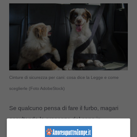
Cinture di sicurezza per cani: cosa dice la Legge e come
sceglierle (Foto AdobeStock)
Se qualcuno pensa di fare il furbo, magari
occultando la presenza del cane in
macchina, avrà di certo una sgradita