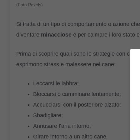
(Foto Pexels)
Si tratta di un tipo di comportamento o azione che
diventare
minacciose
e per calmare i loro stato 
Prima di scoprire quali sono le strategie con cui 
esprimono stress e malessere nel cane:
Leccarsi le labbra;
Bloccarsi o camminare lentamente;
Accucciarsi con il posteriore alzato;
Sbadigliare;
Annusare l’aria intorno;
Girare intorno a un altro cane.