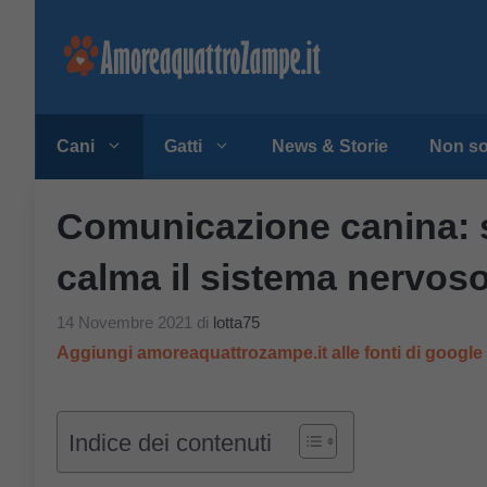
Vai
al
contenuto
Cani
Gatti
News & Storie
Non so
Comunicazione canina: s
calma il sistema nervos
14 Novembre 2021
di
lotta75
Aggiungi amoreaquattrozampe.it alle fonti di googl
Indice dei contenuti