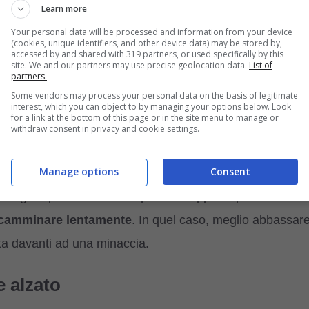
Learn more
Your personal data will be processed and information from your device
(cookies, unique identifiers, and other device data) may be stored by,
accessed by and shared with 319 partners, or used specifically by this
site. We and our partners may use precise geolocation data.
List of
continuo il naso indica che si trovano in una situazione
partners.
ossono fare quando sono molto eccitati, come per esempio
Some vendors may process your personal data on the basis of legitimate
interest, which you can object to by managing your options below. Look
er loro è
delizioso
!
for a link at the bottom of this page or in the site menu to manage or
withdraw consent in privacy and cookie settings.
tamente
Manage options
Consent
e magari quando torna dal padrone oppure quando sta
a camminare lentamente
. In quel caso, meglio abbassar
ta davanti ad una minaccia.
e alzato