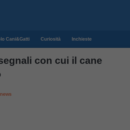
lo Cani&Gatti
Curiosità
Inchieste
egnali con cui il cane
o
e news