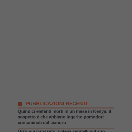
PUBBLICAZIONI RECENTI
Quindici elefanti morti in un mese in Kenya: il
sospetto è che abbiano ingerito pomodori
contaminati dal cianuro
Orrore a Grosseto: voleva seppellire il suo