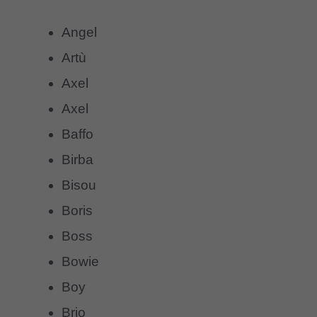
Angel
Artù
Axel
Axel
Baffo
Birba
Bisou
Boris
Boss
Bowie
Boy
Brio