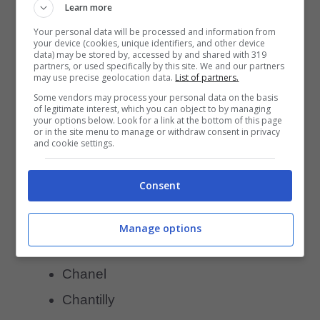
Learn more
Be
Your personal data will be processed and information from
Beatri
your device (cookies, unique identifiers, and other device
data) may be stored by, accessed by and shared with 319
partners, or used specifically by this site. We and our partners
Becky
may use precise geolocation data.
List of partners.
Betty
Some vendors may process your personal data on the basis
of legitimate interest, which you can object to by managing
Blackie
your options below. Look for a link at the bottom of this page
or in the site menu to manage or withdraw consent in privacy
and cookie settings.
Brenda
Brina
Consent
Brina
Bubi
Manage options
Candy
Chanel
Chantilly