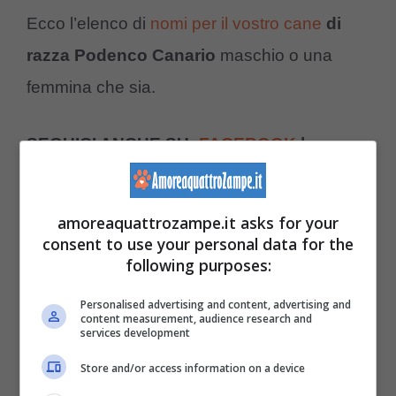
Ecco l’elenco di
nomi per il vostro cane
di
razza Podenco Canario
maschio o una
femmina che sia.
SEGUICI ANCHE SU:
FACEBOOK
|
TIKTOK
|
INSTAGRAM
|
YOUTUBE
|
TWITTER
amoreaquattrozampe.it asks for your
consent to use your personal data for the
following purposes:
Nomi per il Podenco Canario femmina:
Personalised advertising and content, advertising and
content measurement, audience research and
Annie
services development
Aysha
Store and/or access information on a device
Babi