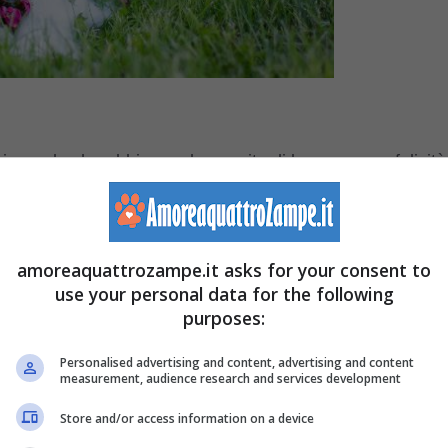
e in modo che abbia una lunga vita di benessere e felicità
 ricche
le proprie giornate, sia che si viva da soli o che
amoreaquattrozampe.it asks for your consent to
use your personal data for the following
purposes:
ante
prendersi
cura
di
lui
tutti i giorni, sapere di potergli
o.
Personalised advertising and content, advertising and content
measurement, audience research and services development
plari adatti, che
sanno
adattarsi
alla vita in
Store and/or access information on a device
saggi nella natura.