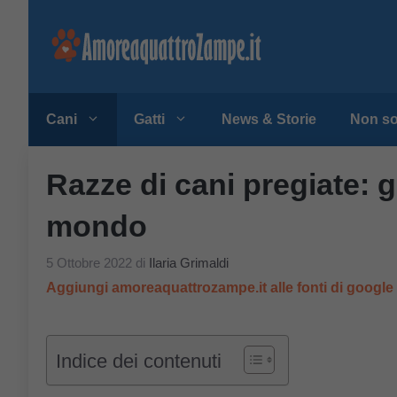
Vai
al
contenuto
Cani
Gatti
News & Storie
Non so
Razze di cani pregiate: g
mondo
5 Ottobre 2022
di
Ilaria Grimaldi
Aggiungi amoreaquattrozampe.it alle fonti di googl
Indice dei contenuti