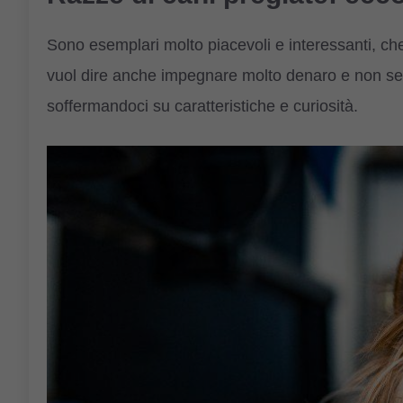
Sono esemplari molto piacevoli e interessanti, che 
vuol dire anche impegnare molto denaro e non sempr
soffermandoci su caratteristiche e curiosità.