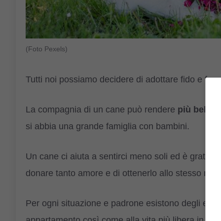
(Foto Pexels)
Tutti noi possiamo decidere di adottare fido e far
La compagnia di un cane può rendere
più
belle
e
si abbia una grande famiglia con bambini.
Un cane ci aiuta a sentirci meno soli ed è gratific
donare tanto amore e di ottenerlo allo stesso mod
Per ogni situazione e padrone esistono degli esem
appartamento così come alla vita più libera in pae