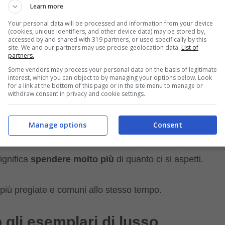
Learn more
Your personal data will be processed and information from your device
ono fare al caso nostro, anche se ci piacciono molto
(cookies, unique identifiers, and other device data) may be stored by,
accessed by and shared with 319 partners, or used specifically by this
site. We and our partners may use precise geolocation data.
List of
partners.
Some vendors may process your personal data on the basis of legitimate
ella norma”, le quali comprendono cibo e visite mediche,
interest, which you can object to by managing your options below. Look
for a link at the bottom of this page or in the site menu to manage or
withdraw consent in privacy and cookie settings.
 altri cani possono essere
molto
più
costosi
in ogni
Manage options
Consent
 hanno la fortuna di adottare. Dall’acquisto del peloso, fin
significa
spendere
molto
più
di quanto ci si aspetti.
più pregiate e comuni allo stesso tempo.
 gli esemplari di lusso