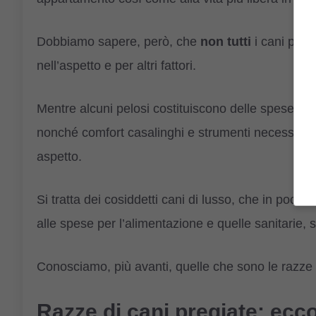
Dobbiamo sapere, però, che
non
tutti
i cani poss
nell’aspetto e per altri fattori.
Mentre alcuni pelosi costituiscono delle spese “n
nonché comfort casalinghi e strumenti necessari,
aspetto.
Si tratta dei cosiddetti cani di lusso, che in pochi
alle spese per l’alimentazione e quelle sanitarie, 
Conosciamo, più avanti, quelle che sono le razze 
Razze di cani pregiate: ecco