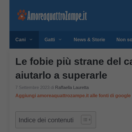
Vai
al
contenuto
Cani
Gatti
News & Storie
Non so
Le fobie più strane del 
aiutarlo a superarle
7 Settembre 2023
di
Raffaella Lauretta
Aggiungi amoreaquattrozampe.it alle fonti di googl
Indice dei contenuti