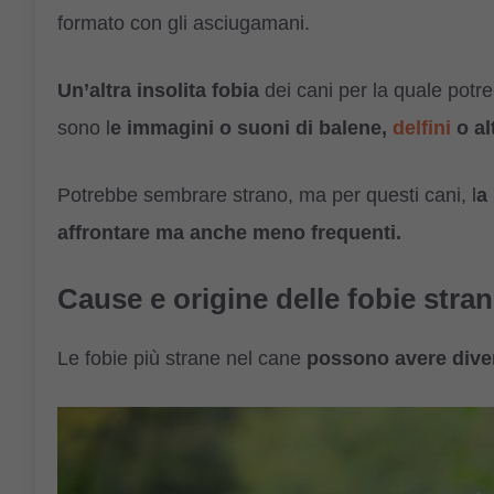
formato con gli asciugamani.
Un’altra insolita fobia
dei cani per la quale potr
sono l
e immagini o suoni di balene,
delfini
o al
Potrebbe sembrare strano, ma per questi cani, l
a
affrontare ma anche meno frequenti.
Cause e origine delle fobie stra
Le fobie più strane nel cane
possono avere diver