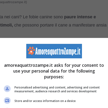
eaquattrozampe.it)
a nei cani? Le fobie canine sono
paure intense e
timoli,
che possono portare il cane a manifestare ansia
omprensibili
per noi umani, ciò nonostante, anche il
e strane e sorprendenti.
amoreaquattrozampe.it asks for your consent to
use your personal data for the following
strane nel cane
e come è possibile aiutarlo a superarle.
purposes:
Personalised advertising and content, advertising and content
measurement, audience research and services development
e categorie:
le fobie comuni,
che sono più diffuse tra i
Store and/or access information on a device
o sorprenderci per la loro particolarità.