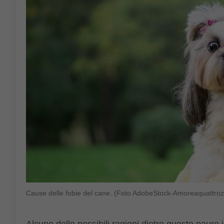
Cause delle fobie del cane. (Foto AdobeStock-Amoreaquattroz
Alcune delle possibili ragioni dietro queste paure 