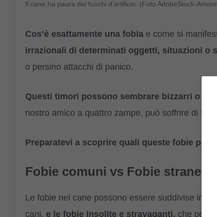
Il cane ha paura dei fuochi d’artificio. (Foto AdobeStock-Amor
Cos’è esattamente una fobia
e come si manifest
irrazionali di determinati oggetti, situazioni o s
o persino attacchi di panico.
Questi timori possono sembrare bizzarri o inc
nostro amico a quattro zampe, può soffrire di fobi
Preparatevi a scoprire quali queste fobie più 
Fobie comuni vs Fobie strane
Le fobie nel cane possono essere suddivise in
du
cani,
e le fobie insolite e stravaganti,
che posson