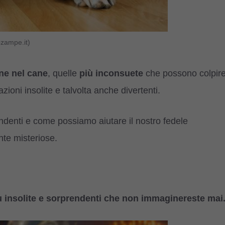
ozampe.it)
ane nel cane
, quelle
più inconsuete
che possono colpir
ioni insolite e talvolta anche divertenti.
denti e come possiamo aiutare il nostro fedele
te misteriose.
ù insolite e sorprendenti che non immaginereste mai