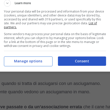
Learn more
Your personal data will be processed and information from your device
re dei temporali o dei fuochi d’artificio
. Molti cani
(cookies, unique identifiers, and other device data) may be stored by,
accessed by and shared with 319 partners, or used specifically by this
ausa dei tuoni, dei lampi e del rumore intenso.
site. We and our partners may use precise geolocation data.
List of
partners.
Some vendors may process your personal data on the basis of legitimate
oppi improvvisi e i brillanti scintillii nel cielo, possono far
interest, which you can object to by managing your options below. Look
for a link at the bottom of this page or in the site menu to manage or
withdraw consent in privacy and cookie settings.
ossono sviluppare,
includono: quella degli
Manage options
Consent
e quando si tratta di asciugarsi con un asciugamano.
mente quando vedono un asciugamano in mano.
ive passate o da un’associazione errata
che il cane h