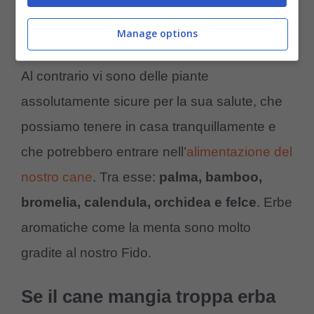
Piante sicure
Manage options
Al contrario vi sono delle piante
assolutamente sicure per la sua salute, che
possiamo tenere in casa tranquillamente e
che potrebbero entrare nell’
alimentazione del
nostro cane
. Tra esse:
palma, bamboo,
bromelia, calendula, orchidea e felce
. Erbe
aromatiche come la menta sono molto
gradite al nostro Fido.
Se il cane mangia troppa erba