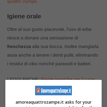
quattro zampe
.
Igiene orale
Oltre al suo gusto piacevole, l’uso di erba
riesce a donare una sensazione di
freschezza
alla sua bocca. Inoltre mangiarla
aiuta anche a tenere i denti puliti, eliminando
i residui di cibo nonché parassiti e batteri.
LEGGI ANCHE:
Piante tossiche per il cane:
da quelle ornamentali a quelle coltivate e
selvatiche
amoreaquattrozampe.it asks for your