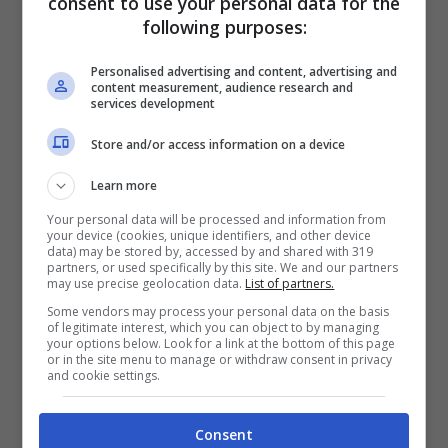
consent to use your personal data for the
Piante velenose per il cane
following purposes:
Personalised advertising and content, advertising and
Non tutte le erbe e le piante sono benefiche
content measurement, audience research and
services development
per la salute del nostro cane. Alcune di esse
Store and/or access information on a device
possono rivelarsi addirittura tossiche, quindi
facciamo attenzione perché il cane non
Learn more
venga a contatto con questi tipi di piante. Tra
Your personal data will be processed and information from
your device (cookies, unique identifiers, and other device
data) may be stored by, accessed by and shared with 319
esse ci sono: l’
aloe vera, l’anemone,
partners, or used specifically by this site. We and our partners
may use precise geolocation data.
List of partners.
l’azalea, crisantemo e Stella di Natale
.
Some vendors may process your personal data on the basis
Evita di tenere queste piante a portata di
of legitimate interest, which you can object to by managing
your options below. Look for a link at the bottom of this page
or in the site menu to manage or withdraw consent in privacy
mano del cane e facciamo attenzione ai fiori
and cookie settings.
e alle piante che possiamo trovare nei
giardini pubblici o altrui.
Consent