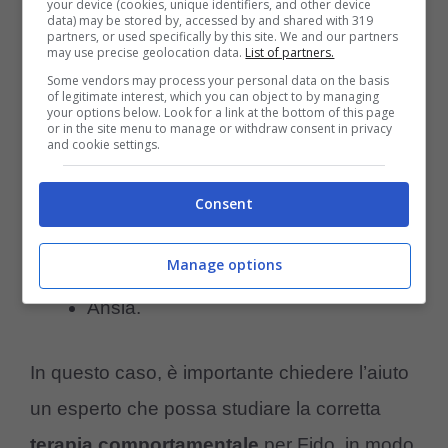
your device (cookies, unique identifiers, and other device
data) may be stored by, accessed by and shared with 319
Alla base di questa condizione c’è un
partners, or used specifically by this site. We and our partners
may use precise geolocation data.
List of partners.
profondo disagio, che l’animale può
Some vendors may process your personal data on the basis
of legitimate interest, which you can object to by managing
esprimere in modi diversi:
your options below. Look for a link at the bottom of this page
or in the site menu to manage or withdraw consent in privacy
and cookie settings.
Aggressività nel cane
;
Depressione;
Consent
Distruzione di oggetti;
Manage options
Il cane si lecca in continuazione;
Ansia.
In questo caso, è importante chiedere l’aiuto
un esperto che possa studiare la corretta
terapia comportamentale
per Fido, in modo