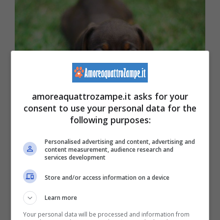
amoreaquattrozampe.it asks for your
consent to use your personal data for the
following purposes:
(Foto Pixabay)
Personalised advertising and content, advertising and
content measurement, audience research and
services development
Con questo termine si indicano tutti quegli
Store and/or access information on a device
atteggiamenti anomali che Fido ripete in
Learn more
maniera compulsiva, ripetitiva e stereotipata.
Your personal data will be processed and information from