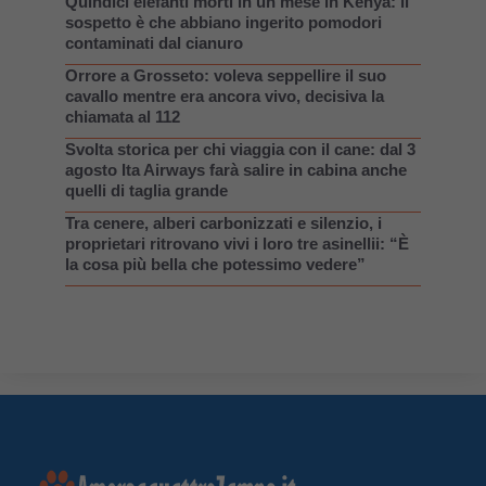
Quindici elefanti morti in un mese in Kenya: il
sospetto è che abbiano ingerito pomodori
contaminati dal cianuro
Orrore a Grosseto: voleva seppellire il suo
cavallo mentre era ancora vivo, decisiva la
chiamata al 112
Svolta storica per chi viaggia con il cane: dal 3
agosto Ita Airways farà salire in cabina anche
quelli di taglia grande
Tra cenere, alberi carbonizzati e silenzio, i
proprietari ritrovano vivi i loro tre asinellii: “È
la cosa più bella che potessimo vedere”