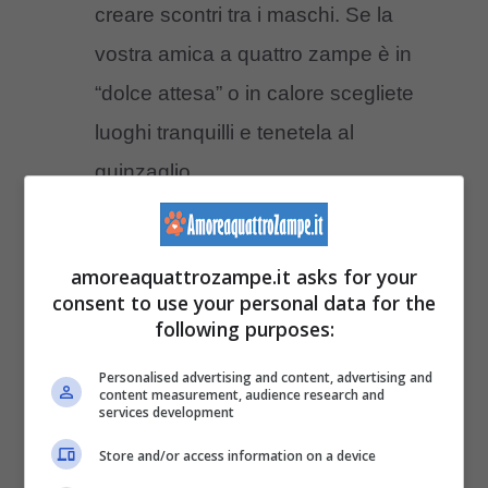
creare scontri tra i maschi. Se la
vostra amica a quattro zampe è in
“dolce attesa” o in calore scegliete
luoghi tranquilli e tenetela al
guinzaglio.
Portare cuccioli dalle 12 settimane
di età in su e con le vaccinazioni
amoreaquattrozampe.it asks for your
complete
: portare cuccioli troppo
consent to use your personal data for the
following purposes:
piccoli e con vaccinazioni incomplete
espone a rischi il vostro cane. L’area
Personalised advertising and content, advertising and
content measurement, audience research and
cani infatti potrebbe rappresentare un
services development
covo di malattie e parassiti, meglio
Store and/or access information on a device
quindi scegliere quest’area quando