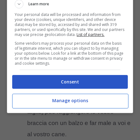
Learn more
sono state fatte tutte le vaccinazioni e
Your personal data will be processed and information from
your device (cookies, unique identifiers, and other device
il sistema immunitario è forte.
data) may be stored by, accessed by and shared with 319
partners, or used specifically by this site. We and our partners
Non prendere in braccio il cane
:
may use precise geolocation data.
List of partners.
Some vendors may process your personal data on the basis
questo gesto provoca una duplice
of legitimate interest, which you can object to by managing
your options below. Look for a link at the bottom of this page
reazione pericolosa. Da un lato in
or in the site menu to manage or withdraw consent in privacy
and cookie settings.
vostro cane diventa più aggressivo
perché si sente protetto dal padrone,
Consent
dall’altro il cane che aggredisce (a
meno che non sia un cane di piccola
Manage options
taglia) può raggiungere le vostre
braccia con un balzo e far male a voi e
al vostro cane.