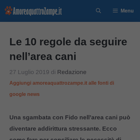
Vai
Menu
al
contenuto
Le 10 regole da seguire
nell’area cani
27 Luglio 2019
di
Redazione
Aggiungi amoreaquattrozampe.it alle fonti di
google news
Una sgambata con Fido nell’area cani può
diventare addirittura stressante. Ecco
come fare per conciliare le necessità di