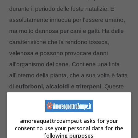
durante il periodo delle feste natalizie. E’
assolutamente innocua per l’essere umano,
ma molto dannosa per cani e gatti. Ha delle
caratteristiche che la rendono tossica,
velenosa e possono provocare danni
all’organismo del cane. Contiene una linfa
all’interno della pianta, che a sua volta è fatta
di
euforboni, alcaloidi e triterpeni
. Queste
sostanze irritano tutta la bocca del cane, ma
anche l’esofago e lo stomaco, con profonde
irritazioni delle mucose dell’apparato
amoreaquattrozampe.it asks for your
consent to use your personal data for the
digerente.
following purposes: