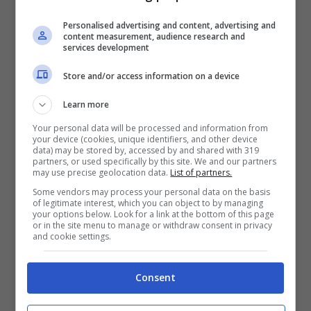
Il cane ha mangiato la stella
Personalised advertising and content, advertising and
content measurement, audience research and
services development
di Natale: sintomi
Store and/or access information on a device
Learn more
Your personal data will be processed and information from
your device (cookies, unique identifiers, and other device
data) may be stored by, accessed by and shared with 319
partners, or used specifically by this site. We and our partners
may use precise geolocation data.
List of partners.
Some vendors may process your personal data on the basis
of legitimate interest, which you can object to by managing
your options below. Look for a link at the bottom of this page
or in the site menu to manage or withdraw consent in privacy
and cookie settings.
Consent
Il cane ha mangiato la stella di Natale: a cosa fare attenzione