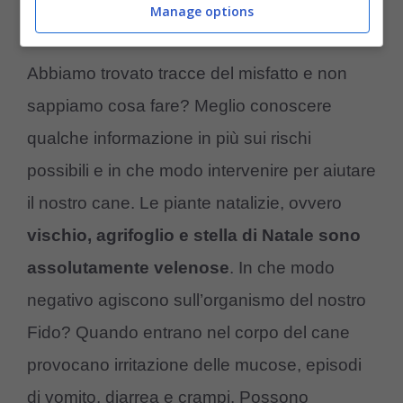
Manage options
(Foto Pixabay)
Abbiamo trovato tracce del misfatto e non
sappiamo cosa fare? Meglio conoscere
qualche informazione in più sui rischi
possibili e in che modo intervenire per aiutare
il nostro cane. Le piante natalizie, ovvero
vischio, agrifoglio e stella di Natale sono
assolutamente velenose
. In che modo
negativo agiscono sull’organismo del nostro
Fido? Quando entrano nel corpo del cane
provocano irritazione delle mucose, episodi
di vomito, diarrea e crampi. Possono