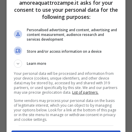
amoreaquattrozampe.it asks for your
un’infiammazione del colon
. Il colon, detto
consent to use your personal data for the
anche intestino crasso, è
la parte finale
following purposes:
dell’apparato digerente
, in cui la maggior
Personalised advertising and content, advertising and
quantità di acqua viene assorbita.
content measurement, audience research and
services development
Store and/or access information on a device
Ed è proprio per l’acqua assorbita che la
diarrea è piuttosto liquida.
Inoltre, esistono
Learn more
Your personal data will be processed and information from
due tipologie di colite: acuta o cronica
.
your device (cookies, unique identifiers, and other device
data) may be stored by, accessed by and shared with 319
Ognuna ha diversi sintomi, anche se
la
partners, or used specifically by this site. We and our partners
may use precise geolocation data.
List of partners.
diarrea è un sintomo comune a entrambe
.
Some vendors may process your personal data on the basis
of legitimate interest, which you can object to by managing
your options below. Look for a link at the bottom of this page
La colite acuta è una tipologia che si
or in the site menu to manage or withdraw consent in privacy
and cookie settings.
presenta solo in un periodo di tempo