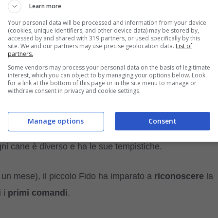
Learn more
Your personal data will be processed and information from your device
to più di quanto immagini. Non potrà imparare a dare l
(cookies, unique identifiers, and other device data) may be stored by,
accessed by and shared with 319 partners, or used specifically by this
o addentrarlo nei processi di apprendimento e
site. We and our partners may use precise geolocation data.
List of
partners.
gni sempre nello stesso posto, non mordere, rimanere in
Some vendors may process your personal data on the basis of legitimate
interest, which you can object to by managing your options below. Look
for a link at the bottom of this page or in the site menu to manage or
withdraw consent in privacy and cookie settings.
Manage options
Consent
assimilare gli insegnamenti che avrai voglia di
gni cane è diverso e ha le sue tempistiche.
un mese), il piccolo Fido ha imparato a
riconoscere
la
i i
primi comandi
.