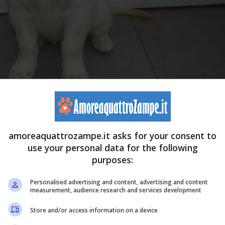
amoreaquattrozampe.it asks for your consent to
e seduto, dare la zampa, riuscire a stare solo in casa
use your personal data for the following
purposes:
otrebbe continuare per un po’: sono tutti
comportamenti
ubito, ma ogni
cosa
ha il
suo tempo
e anche i cuccioli di
Personalised advertising and content, advertising and content
measurement, audience research and services development
e in base all’età?
Store and/or access information on a device