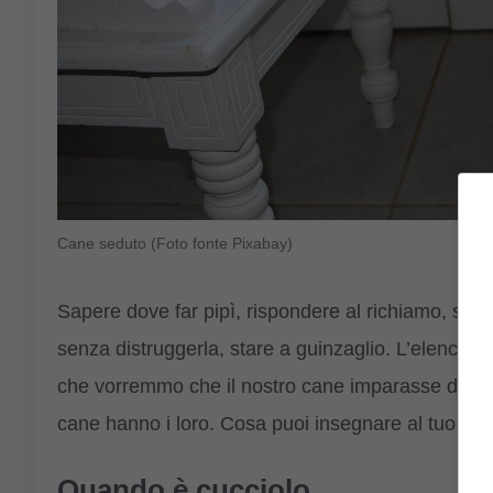
Cane seduto (Foto fonte Pixabay)
Sapere dove far pipì, rispondere al richiamo, star
senza distruggerla, stare a guinzaglio. L’elenco p
che vorremmo che il nostro cane imparasse da s
cane hanno i loro. Cosa puoi insegnare al tuo can
Quando è cucciolo