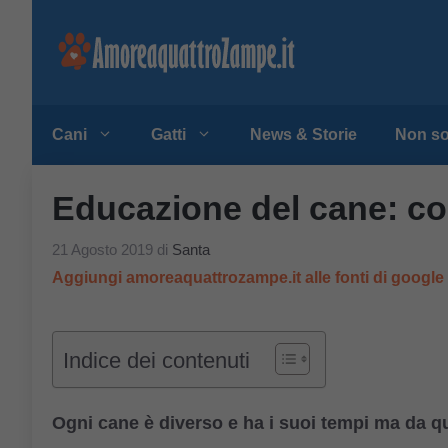
Vai
al
contenuto
Cani
Gatti
News & Storie
Non so
Educazione del cane: cos
21 Agosto 2019
di
Santa
Aggiungi amoreaquattrozampe.it alle fonti di googl
Indice dei contenuti
Ogni cane è diverso e ha i suoi tempi ma da qu