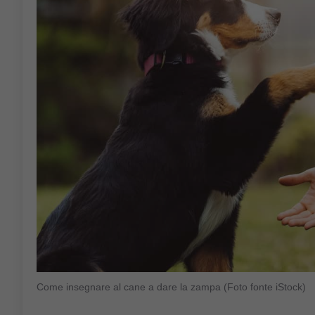
Come insegnare al cane a dare la zampa (Foto fonte iStock)