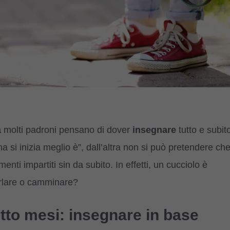
a
molti padroni pensano di dover
insegnare
tutto e subit
a si inizia meglio è”, dall’altra non si può pretendere ch
enti impartiti sin da subito. In effetti, un cucciolo è
rlare o camminare?
 otto mesi: insegnare in base