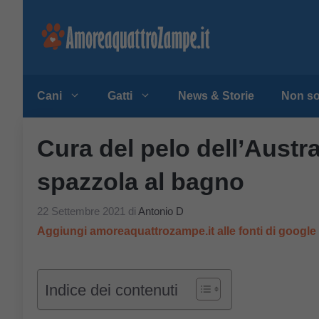
Vai
al
contenuto
Cani
Gatti
News & Storie
Non so
Cura del pelo dell’Austral
spazzola al bagno
22 Settembre 2021
di
Antonio D
Aggiungi amoreaquattrozampe.it alle fonti di googl
Indice dei contenuti