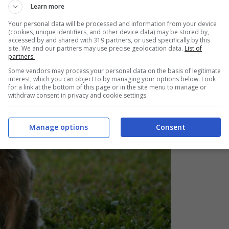
Learn more
Your personal data will be processed and information from your device
(cookies, unique identifiers, and other device data) may be stored by,
accessed by and shared with 319 partners, or used specifically by this
site. We and our partners may use precise geolocation data.
List of
partners.
Some vendors may process your personal data on the basis of legitimate
interest, which you can object to by managing your options below. Look
for a link at the bottom of this page or in the site menu to manage or
withdraw consent in privacy and cookie settings.
Manage options
Consent