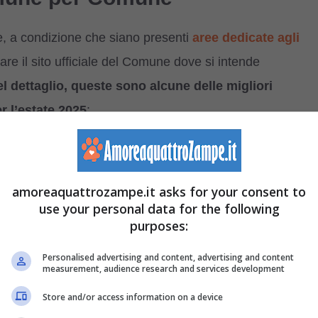
e, a condizione che siano presenti
aree dedicate agli
re il sito ufficiale del Comune dove si intende
l dettaglio, queste sono alcune delle migliori
r l’estate 2025
:
amoreaquattrozampe.it asks for your consent to
use your personal data for the following
purposes:
Personalised advertising and content, advertising and content
measurement, audience research and services development
Store and/or access information on a device