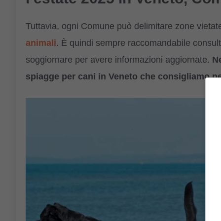
Tuttavia, ogni Comune può delimitare zone vietat
animali
. È quindi sempre raccomandabile consulta
soggiornare per avere informazioni aggiornate.
Ne
spiagge per cani in Veneto che consigliamo pe