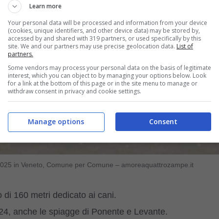
Learn more
Your personal data will be processed and information from your device
(cookies, unique identifiers, and other device data) may be stored by,
accessed by and shared with 319 partners, or used specifically by this
site. We and our partners may use precise geolocation data.
List of
partners.
Some vendors may process your personal data on the basis of legitimate
interest, which you can object to by managing your options below. Look
for a link at the bottom of this page or in the site menu to manage or
withdraw consent in privacy and cookie settings.
Manage options
Consent
ate 2025 in Veneto, Comune per Comune – amoreaquattrozampe.it
 di 160 metri dedicato ai cani.
024, anche le spiagge di Ponente e Levante.