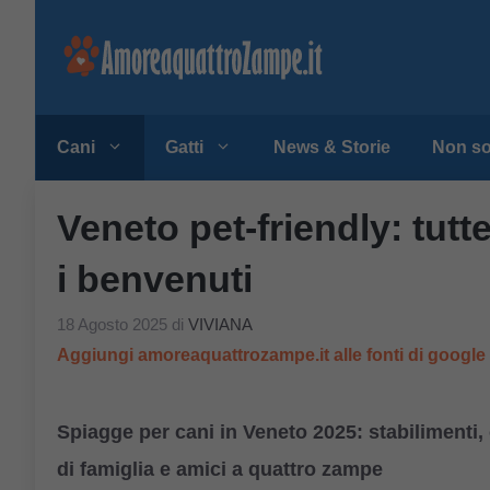
Vai
al
contenuto
Cani
Gatti
News & Storie
Non so
Veneto pet-friendly: tutt
i benvenuti
18 Agosto 2025
di
VIVIANA
Aggiungi amoreaquattrozampe.it alle fonti di googl
Spiagge per cani in Veneto 2025: stabilimenti,
di famiglia e amici a quattro zampe