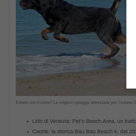
Estate con il cane? Le migliori spiagge attrezzate per l’est
Lido di Venezia: Pet’s Beach Area, un tratto
Caorle: la storica Bau Bau Beach e, dal 2