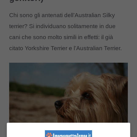
Chi sono gli antenati dell’Australian Silky
terrier? Si individuano solitamente in due
cani che sono molto simili in effetti: il già
citato Yorkshire Terrier e l’Australian Terrier.
(Foto AdobeStock)