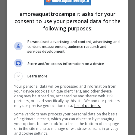
amoreaquattrozampe.it asks for your
La distinzione tra i 3 cani non è stata
consent to use your personal data for the
following purposes:
assolutamente immediata: è probabile che
dei
militari americani, stanziati in Australia
,
Personalised advertising and content, advertising and
content measurement, audience research and
avessero portato con sé degli esemplari di
services development
Silky terrier nel loro ritorno a casa negli USA.
Store and/or access information on a device
Learn more
Grazie alla passione nata dagli allevatori di
Your personal data will be processed and information from
your device (cookies, unique identifiers, and other device
questa razza di cani, si è diffusa tanto e ha
data) may be stored by, accessed by and shared with 319
partners, or used specifically by this site. We and our partners
avuto tanto successo in tutto il mondo
may use precise geolocation data.
List of partners.
(sebbene in Italia ed Europa non sia così
Some vendors may process your personal data on the basis
of legitimate interest, which you can object to by managing
your options below. Look for a link at the bottom of this page
usuale).
or in the site menu to manage or withdraw consent in privacy
and cookie settings.