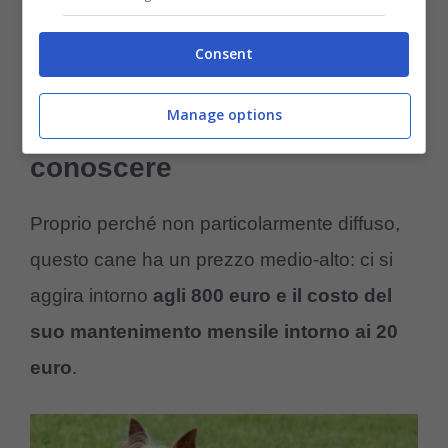
Potrebbe interessarti anche:
Cosa dare da
Consent
mangiare ad un Australian Silky Terrier
Manage options
Prezzo e altri particolari da
conoscere
Proprio perché non particolarmente diffuso,
questo cane ha un prezzo medio-alto: ci si
aggira intorno
agli 800 euro e il costo del
suo mantenimento mensile intorno ai 20
euro
.