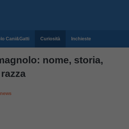
lo Cani&Gatti
Curiosità
Inchieste
magnolo: nome, storia,
a razza
e news