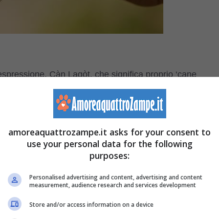
 espressione, Càn Lagòt, che significa proprio ‘cane
mma un suo ritratto. Col tempo però in Romagna le paludi
 di questo cane si trasformò in quella di un cane da
amoreaquattrozampe.it asks for your consent to
use your personal data for the following
olo: storia e origini
purposes:
Personalised advertising and content, advertising and content
 cane non solo è cambiata ma ha anche rischiato di sparire
measurement, audience research and services development
sono stati alcuni appassionati della razza a selezionare
Store and/or access information on a device
 far proseguire la specie.