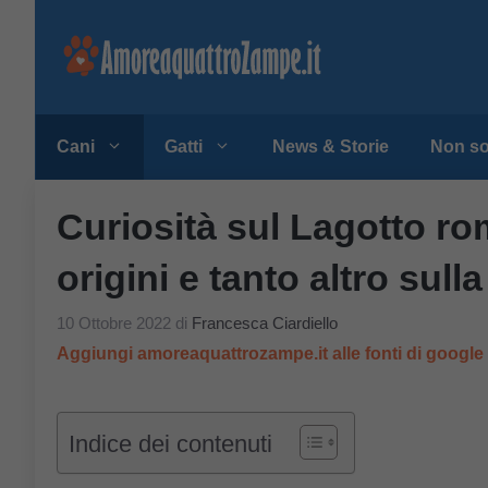
Vai
al
contenuto
Cani
Gatti
News & Storie
Non so
Curiosità sul Lagotto ro
origini e tanto altro sull
10 Ottobre 2022
di
Francesca Ciardiello
Aggiungi amoreaquattrozampe.it alle fonti di googl
Indice dei contenuti