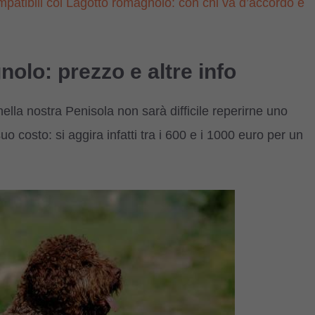
mpatibili col Lagotto romagnolo: con chi va d’accordo e
olo: prezzo e altre info
lla nostra Penisola non sarà difficile reperirne uno
uo costo: si aggira infatti tra i 600 e i 1000 euro per un