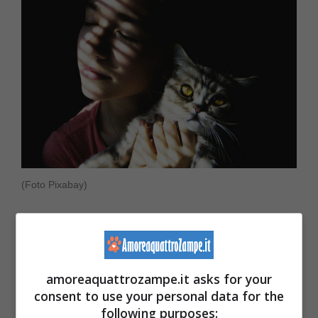
(Foto Pixabay)
Il gatto fa ciò che gli suggerisce la propria
natura. Ma quali sono dunque le
amoreaquattrozampe.it asks for your
responsabilità dell’essere umano
? La
consent to use your personal data for the
principale è quella di lasciare il gatto libero di
following purposes: