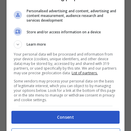
predare, perché questo altera gli equilibri
Personalised advertising and content, advertising and
content measurement, audience research and
dell’ambiente.
services development
Store and/or access information on a device
Le ragioni sono diverse. Prima di tutto il
Learn more
numero di gatti
, cresciuto enormemente e a
Your personal data will be processed and information from
dismisura. D’altronde il felino, insieme al
your device (cookies, unique identifiers, and other device
data) may be stored by, accessed by and shared with 319
cane, è l’animale d’affezione per eccellenza
partners, or used specifically by this site. We and our partners
may use precise geolocation data.
List of partners.
dell’essere umano. Ed è proprio grazie
Some vendors may process your personal data on the basis
of legitimate interest, which you can object to by managing
all’azione di quest’ultimo che il numero dei
your options below. Look for a link at the bottom of this page
or in the site menu to manage or withdraw consent in privacy
piccoli felini si è gonfiato in maniera
and cookie settings.
innaturale.
Consent
Il gatto, inoltre, attua una “
concorrenza