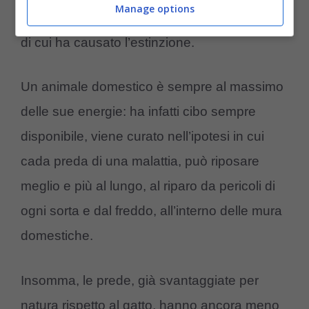
Manage options
sleale”
, e non solo nei confronti delle specie
di cui ha causato l’estinzione.
Un animale domestico è sempre al massimo
delle sue energie: ha infatti cibo sempre
disponibile, viene curato nell’ipotesi in cui
cada preda di una malattia, può riposare
meglio e più al lungo, al riparo da pericoli di
ogni sorta e dal freddo, all’interno delle mura
domestiche.
Insomma, le prede, già svantaggiate per
natura rispetto al gatto, hanno ancora meno