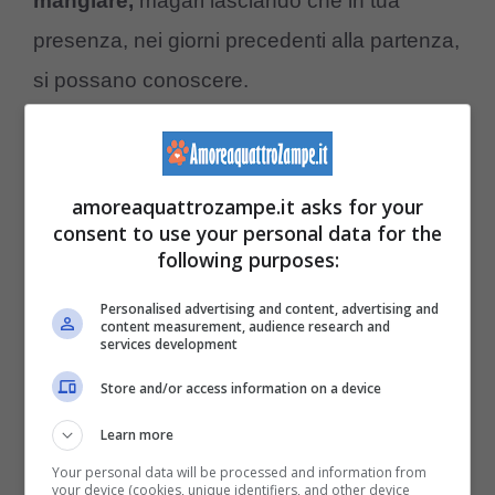
mangiare,
magari lasciando che in tua
presenza, nei giorni precedenti alla partenza,
si possano conoscere.
Potrebbe interessarti anche:
Come capire
se un gatto è felice: tutti i segnali da
amoreaquattrozampe.it asks for your
interpretare
consent to use your personal data for the
following purposes:
Cosa può succedere se lasci il
Personalised advertising and content, advertising and
content measurement, audience research and
gatto da solo
services development
Store and/or access information on a device
Learn more
Your personal data will be processed and information from
your device (cookies, unique identifiers, and other device