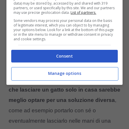
data) may be stored by, accessed by and shared with 319
partners, or used specifically by this site. We and our partners
may use precise geolocation data.
List of partners.
Some vendors may process your personal data on the basis
of legitimate interest, which you can object to by managing
your options below. Look for a link at the bottom of this page
or in the site menu to manage or withdraw consent in privacy
and cookie settings.
Cosa fa il gatto quando è da solo in casa? Ecco la verità
Consent
(Foto Adobe Stock)
Manage options
Partiamo dal presupposto che piuttosto
che lasciare un gatto solo in casa sarebbe
meglio optare per una soluzione diversa
,
come ad esempio portarlo con sé o
eventualmente lasciarlo nelle mani di una