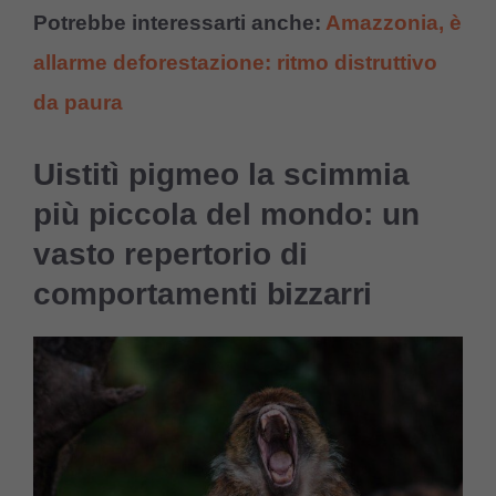
Potrebbe interessarti anche:
Amazzonia, è
allarme deforestazione: ritmo distruttivo
da paura
Uistitì pigmeo la scimmia
più piccola del mondo: un
vasto repertorio di
comportamenti
bizzarri