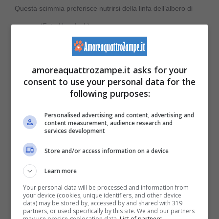
Questa scimmia preferisce nutrirsi della linfa dell’albero di
gomma (Foto Unsplash)
Se le altre specie di primate si possono
amoreaquattrozampe.it asks for your
considerare onnivore, questo piccolo
consent to use your personal data for the
mammifero sudamericano sopravvive grazie
following purposes:
ad una
dieta specializzata
. Fonte principale
Personalised advertising and content, advertising and
content measurement, audience research and
del suo sostentamento è la
linfa
dell’
albero
services development
della
gomma.
Store and/or access information on a device
Learn more
Occasionalmente essa si nutre anche di
Your personal data will be processed and information from
insetti, specialmente farfalle, bacche e frutta.
your device (cookies, unique identifiers, and other device
data) may be stored by, accessed by and shared with 319
La sua
dentatura
possiede una
partners, or used specifically by this site. We and our partners
may use precise geolocation data.
List of partners.