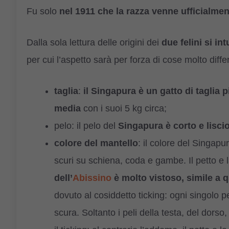
Fu solo
nel 1911 che la razza venne ufficialmen
Dalla sola lettura delle origini dei
due felini si in
per cui l’aspetto sarà per forza di cose molto diffe
taglia
:
il Singapura è un gatto di taglia 
media
con i suoi 5 kg circa;
pelo: il pelo del
Singapura è corto e liscio;
colore del mantello
: il colore del Singapu
scuri su schiena, coda e gambe. Il petto e l
dell’
Abissino
è molto vistoso, simile a q
dovuto al cosiddetto ticking: ogni singolo 
scura. Soltanto i peli della testa, del dors