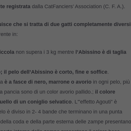
te registrata
dalla CatFanciers’ Association (C. F. A.).
tuisce che si tratta di due gatti completamente diversi
rente in:
piccola
non supera i 3 kg mentre
l’Abissino è di taglia
 il pelo dell’Abissino è corto, fine e soffice
.
ra
è a fasce di nero, marrone o avorio
in ogni pelo, più
a pancia sono di un color avorio pallido.;
il colore
uello di un coniglio selvatico
. L'”effetto Agouti” è
pelo è diviso in 2- 4 bande che terminano in una punta
o, della coda e della parte esterna delle zampe presentan