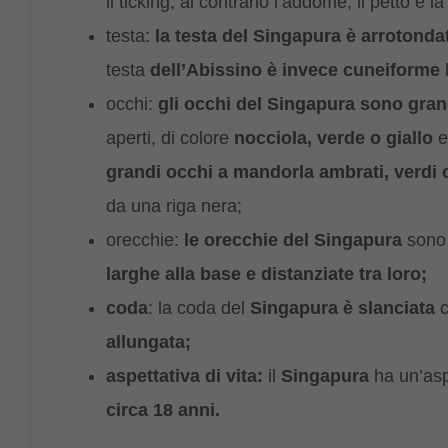
il ticking; al contrario l’addome, il petto e
testa:
la testa del Singapura è arrotonda
testa
dell’Abissino è invece cuneiforme
occhi:
gli occhi del Singapura sono gran
aperti, di colore
nocciola, verde o giallo
e
grandi occhi a mandorla ambrati, verdi
da una riga nera;
orecchie:
le orecchie del Singapura
son
larghe alla base e distanziate tra loro;
coda
: la coda del
Singapura è slanciata
c
allungata;
aspettativa di vita:
il
Singapura
ha un’aspe
circa 18 anni.