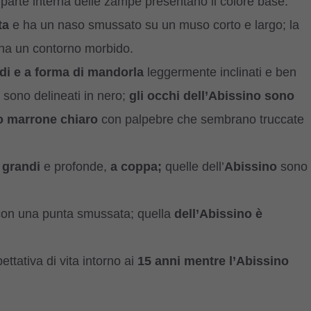
 la parte interna delle zampe presentano il colore base.
ta
e ha un naso smussato su un muso corto e largo; la
ha un contorno morbido.
di e a forma di mandorla
leggermente inclinati e ben
 sono delineati in nero;
gli occhi dell’Abissino sono
 o marrone chiaro
con palpebre che sembrano truccate
o
grandi
e profonde,
a coppa;
quelle dell’
Abissino
sono
on una punta smussata; quella
dell’Abissino è
ttativa di vita intorno ai
15 anni mentre l’Abissino