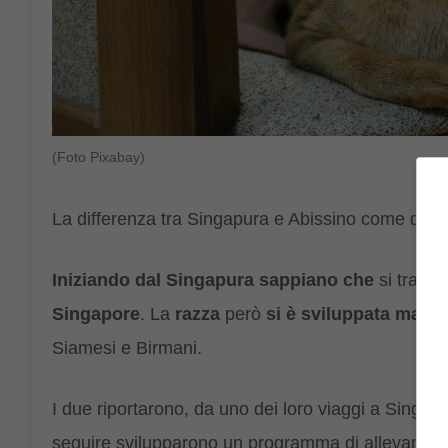
(Foto Pixabay)
La differenza tra Singapura e Abissino come dice
Iniziando dal Singapura sappiano che
si tratta
Singapore
. La
razza
però
si è sviluppata magg
Siamesi e Birmani.
I due riportarono, da uno dei loro viaggi a Singapor
seguire svilupparono un programma di allevamento,