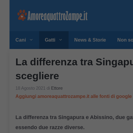
Vai
al
contenuto
Cani
Gatti
News & Storie
Non so
La differenza tra Singap
scegliere
18 Agosto 2021
di
Ettore
Aggiungi amoreaquattrozampe.it alle fonti di googl
La differenza tra Singapura e Abissino, due gatt
essendo due razze diverse.