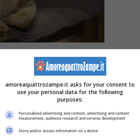
vamo può ben cominciare dalle origini.
amoreaquattrozampe.it asks for your consent to
 di un gatto che
nasce
come già lo si intuisce dal nome,
use your personal data for the following
iormente negli Usa
, grazie a due allevatori americani di
purposes:
Personalised advertising and content, advertising and content
measurement, audience research and services development
e, degli esemplari di gatti color avorio e negli anni a
Store and/or access information on a device
 consultando i genetisti britannici.