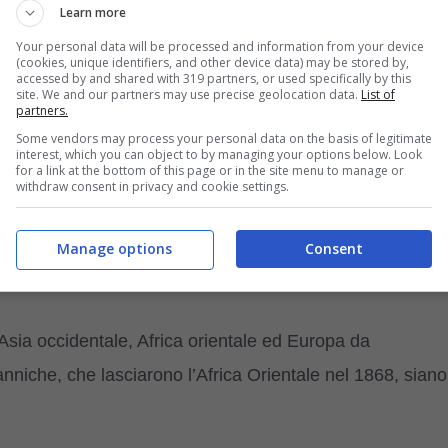
Learn more
Your personal data will be processed and information from your device
di questa razza esotica giunsero in Europa
e solo nel
(cookies, unique identifiers, and other device data) may be stored by,
accessed by and shared with 319 partners, or used specifically by this
o dalla FIFé.
site. We and our partners may use precise geolocation data.
List of
partners.
Some vendors may process your personal data on the basis of legitimate
nome lo colleghi direttamente
a quella che è ora
interest, which you can object to by managing your options below. Look
for a link at the bottom of this page or in the site menu to manage or
mostrato che provenga invece dal Sud Est asiatico
.
withdraw consent in privacy and cookie settings.
nel XIX secolo e suscitò molto interesse per la sua
Manage options
Consent
in Asia occidentale, Africa orientale ed Europa da
anniche, che lasciarono l’Africa Orientale nel 1868, siano