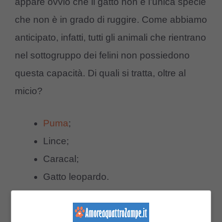
appare ovvio che il gatto non è l’unica specie
che non è in grado di ruggire. Come abbiamo
anticipato, infatti, tutti gli animali che rientrano
nel sottogruppo dei felini non possiedono
questa capacità. Di quali si tratta, oltre al
micio?
Puma
;
Lince;
Caracal;
Gatto leopardo.
Potrebbe interessarti anche:
I gatti