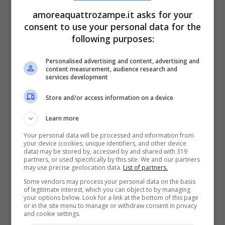
miagolano in lingue diverse? Uno studio
amoreaquattrozampe.it asks for your
potrebbe rivelarlo
consent to use your personal data for the
following purposes:
Come è fatto l’apparato
Personalised advertising and content, advertising and
fonatorio del micio
content measurement, audience research and
services development
L’anatomia spiega perché i gatti, così come
Store and/or access information on a device
gli altri membri della sottofamiglia dei felini,
Learn more
non possono ruggire.
Your personal data will be processed and information from
your device (cookies, unique identifiers, and other device
data) may be stored by, accessed by and shared with 319
partners, or used specifically by this site. We and our partners
may use precise geolocation data.
List of partners.
Some vendors may process your personal data on the basis
of legitimate interest, which you can object to by managing
your options below. Look for a link at the bottom of this page
or in the site menu to manage or withdraw consent in privacy
and cookie settings.