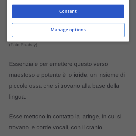
Consent
Manage options
(Foto Pixabay)
Essenziale per emettere questo verso
maestoso e potente è lo
ioide
, un insieme di
piccole ossa che si trovano alla base della
lingua.
Esse mettono in contatto la laringe, in cui si
trovano le corde vocali, con il cranio.