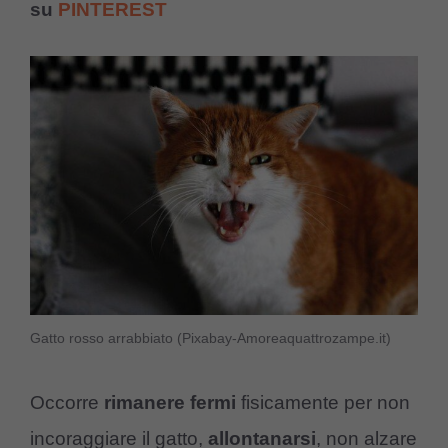
su
PINTEREST
Gatto rosso arrabbiato (Pixabay-Amoreaquattrozampe.it)
Occorre
rimanere fermi
fisicamente per non
incoraggiare il gatto,
allontanarsi
, non alzare