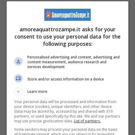
alle ossa e alle articolazioni.
Una patologia, in particolare, che può portare
amoreaquattrozampe.it asks for your
il gatto ad essere più aggressivo è
consent to use your personal data for the
following purposes:
l’iperestesia felina, che si manifesta con
scariche di dolore nella schiena che
Personalised advertising and content, advertising and
content measurement, audience research and
services development
spaventano il gatto e lo rendono aggressivo.
Store and/or access information on a device
Un altro aspetto che può portare
Learn more
all’aggressività è, infine, lo
stress
. Un gatto
Your personal data will be processed and information from
your device (cookies, unique identifiers, and other device
tremendamente frustrato, stressato e
data) may be stored by, accessed by and shared with 319
partners, or used specifically by this site. We and our partners
ansioso reagirà con aggressività, quindi,
may use precise geolocation data.
List of partners.
Some vendors may process your personal data on the basis
soffiando, graffiando e mordendo. Anche
of legitimate interest, which you can object to by managing