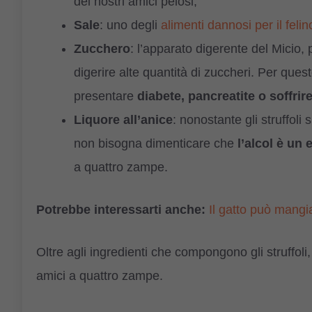
dei nostri amici pelosi;
Sale
: uno degli
alimenti dannosi per il felin
Zucchero
: l’apparato digerente del Micio,
digerire alte quantità di zuccheri. Per que
presentare
diabete, pancreatite o soffrire
Liquore all’anice
: nonostante gli struffoli
non bisogna dimenticare che
l’alcol è un
a quattro zampe.
Potrebbe interessarti anche:
Il gatto può mangia
Oltre agli ingredienti che compongono gli struffoli
amici a quattro zampe.