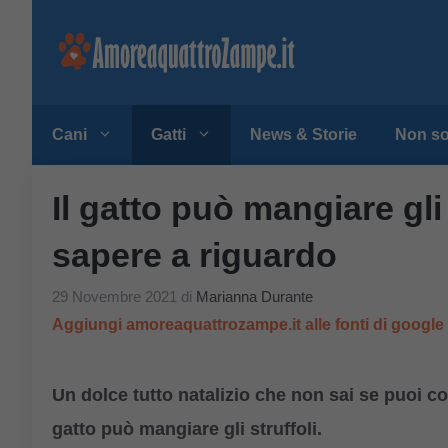
Vai
al
contenuto
Cani
Gatti
News & Storie
Non so
Il gatto può mangiare gli
sapere a riguardo
29 Novembre 2021
di
Marianna Durante
Aggiungi amoreaquattrozampe.it alle fonti di googl
Un dolce tutto natalizio che non sai se puoi c
gatto può mangiare gli struffoli.