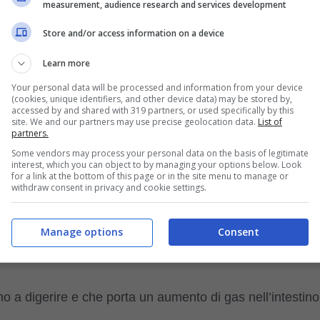
measurement, audience research and services development
tte e ricoperte di miele, confetti, frutta candita e cedro.
Store and/or access information on a device
la curiosità del nostro amato gatto. Ma possiamo cedere
Learn more
i struffoli?
Your personal data will be processed and information from your device
(cookies, unique identifiers, and other device data) may be stored by,
accessed by and shared with 319 partners, or used specifically by this
n grado di percepire il sapore dei dolci, il nostro amico a
site. We and our partners may use precise geolocation data.
List of
partners.
erché curioso.
Some vendors may process your personal data on the basis of legitimate
interest, which you can object to by managing your options below. Look
for a link at the bottom of this page or in the site menu to manage or
 queste piccole palline di pasta possono causare danni
withdraw consent in privacy and cookie settings.
i struffoli sia composto da uova e strutto, alimenti che il
no molti altri
ingredienti che possono essere dannos
Manage options
Consent
no a digerire e che porta un aumento di gas nell’intestino