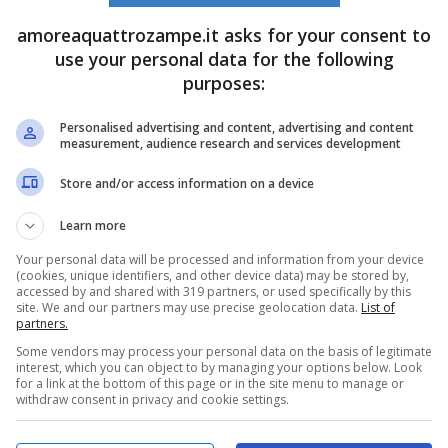
amoreaquattrozampe.it asks for your consent to
use your personal data for the following
za ampio, e spesso possiamo non sapere il significato di
purposes:
mpio il suo sbattere le palpebre? Perché lo fa?
Personalised advertising and content, advertising and content
measurement, audience research and services development
o le palpebre rapidamente
per far scendere le lacrime
Store and/or access information on a device
re lo sporco da questi ultimi.
Learn more
Your personal data will be processed and information from your device
 delle palpebre nel gatto è più lento
, significa che il
(cookies, unique identifiers, and other device data) may be stored by,
accessed by and shared with 319 partners, or used specifically by this
te a suo agio.
site. We and our partners may use precise geolocation data.
List of
partners.
Some vendors may process your personal data on the basis of legitimate
a contro la gamba: ecco perché lo fa
interest, which you can object to by managing your options below. Look
for a link at the bottom of this page or in the site menu to manage or
withdraw consent in privacy and cookie settings.
iva. Solitamente il gatto che presenta questo