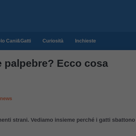
lo Cani&Gatti
Curiosità
Inchieste
le palpebre? Ecco cosa
e news
menti strani. Vediamo insieme perché i gatti sbattono