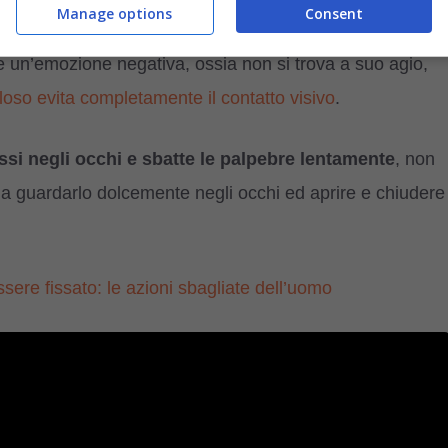
Manage options
Consent
ere un’emozione negativa, ossia non si trova a suo agio,
oso evita completamente il contatto visivo
.
issi negli occhi e sbatte le palpebre lentamente
, non
sia guardarlo dolcemente negli occhi ed aprire e chiudere
sere fissato: le azioni sbagliate dell’uomo