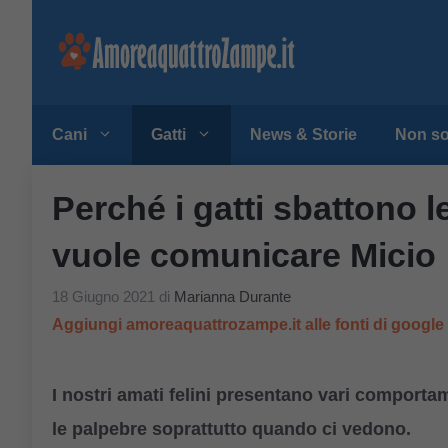
Vai
al
contenuto
Cani
Gatti
News & Storie
Non so
Perché i gatti sbattono 
vuole comunicare Micio
18 Giugno 2021
di
Marianna Durante
Aggiungi amoreaquattrozampe.it alle fonti di googl
I nostri amati felini presentano vari comporta
le palpebre soprattutto quando ci vedono.