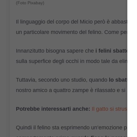
(Foto Pixabay)
Il linguaggio del corpo del Micio però è abbastan
un particolare movimento del felino. Come per ese
Innanzitutto bisogna sapere che
i felini sbatton
sulla superfice degli occhi in modo tale da elimina
Tuttavia, secondo uno studio, quando
lo sbattere
nostro amico a quattro zampe è rilassato e si sen
Potrebbe interessarti anche:
Il gatto si strusci
Quindi il felino sta esprimendo un’emozione posit