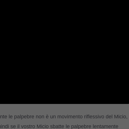
mente le palpebre non è un movimento riflessivo del Micio,
ndi se il vostro Micio sbatte le palpebre lentamente