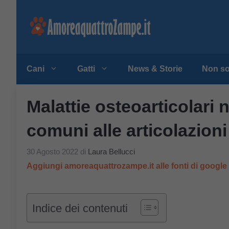
Vai
al
contenuto
Cani
Gatti
News & Storie
Non so
Malattie osteoarticolari n
comuni alle articolazioni
30 Agosto 2022
di
Laura Bellucci
Aggiungi amoreaquattrozampe.it alle fonti di googl
Indice dei contenuti