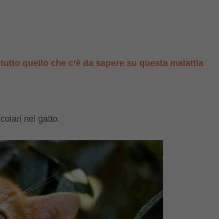
: tutto quello che c’è da sapere su questa malattia
colari nel gatto.