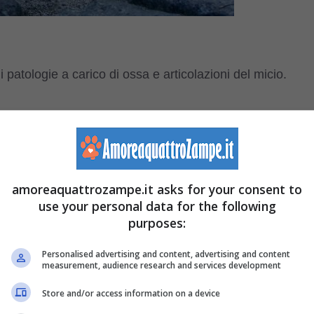
patologie a carico di ossa e articolazioni del micio.
no predisporre il quattro zampe all’insorgenza di questi
zio fisico e l’appartenenza a determinate razze feline.
ari nel gatto, per scoprire come individuarle e cosa fare.
amoreaquattrozampe.it asks for your consent to
use your personal data for the following
purposes:
Personalised advertising and content, advertising and content
 del micio.
measurement, audience research and services development
Store and/or access information on a device