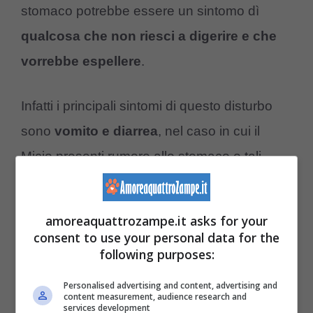
stomaco potrebbe essere un sintomo dì
qualcosa che non riesci a digerire e che
vorrebbe espellere
.
Infatti i principali sintomi di questo disturbo
sono
vomito e diarrea
, nel caso in cui il
Micio presenti rumore allo stomaco e tali
sintomi per più di 24 ore è necessario
contattare il veterinario.
amoreaquattrozampe.it asks for your
consent to use your personal data for the
Blocco intestinale
following purposes:
Personalised advertising and content, advertising and
Nel caso in cui il
gorgoglio
che sentiamo
content measurement, audience research and
services development