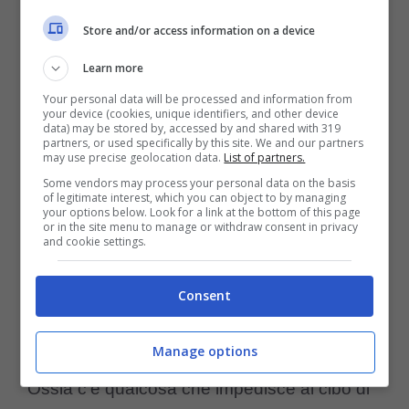
dallo stomaco del nostro amico peloso sia
Store and/or access information on a device
abbastanza forte
, molto probabilmente il
gatto soffre di un blocco intestinale
.
Learn more
Your personal data will be processed and information from
your device (cookies, unique identifiers, and other device
data) may be stored by, accessed by and shared with 319
partners, or used specifically by this site. We and our partners
may use precise geolocation data.
List of partners.
Some vendors may process your personal data on the basis
of legitimate interest, which you can object to by managing
your options below. Look for a link at the bottom of this page
or in the site menu to manage or withdraw consent in privacy
and cookie settings.
Consent
(Foto Pexels)
Manage options
Ossia c’è qualcosa che impedisce al cibo di