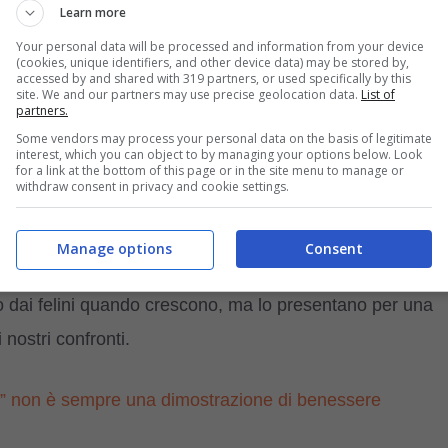
Learn more
 del gatto”
, in quanto tale comportamento equivale ad
Your personal data will be processed and information from your device
(cookies, unique identifiers, and other device data) may be stored by,
accessed by and shared with 319 partners, or used specifically by this
site. We and our partners may use precise geolocation data.
List of
partners.
Some vendors may process your personal data on the basis of legitimate
interest, which you can object to by managing your options below. Look
for a link at the bottom of this page or in the site menu to manage or
fare la pasta. Quest’ultima viene chiamata anche
“la
withdraw consent in privacy and cookie settings.
mente fanno i cuccioli sul ventre della mamma per far
Manage options
Consent
 dai felini quando crescono, ma lo presentano per una
 nostri confronti.
sta” non è sempre una dimostrazione di benessere