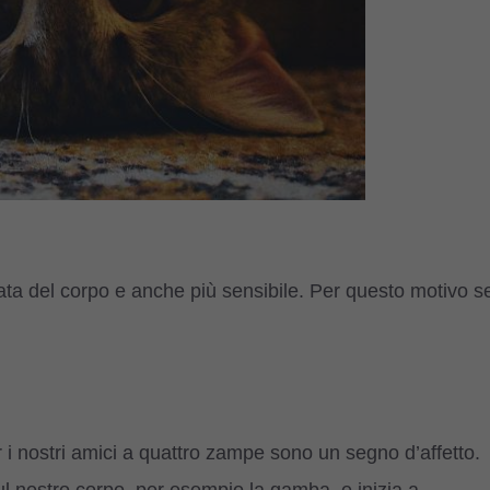
icata del corpo e anche più sensibile. Per questo motivo s
 i nostri amici a quattro zampe sono un segno d’affetto.
ul nostro corpo, per esempio la gamba, e inizia a