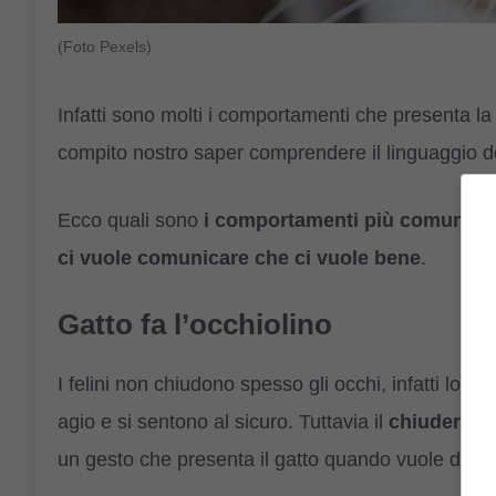
(Foto Pexels)
Infatti sono molti i comportamenti che presenta la
compito nostro saper comprendere il linguaggio d
Ecco quali sono
i comportamenti più comuni ch
ci vuole comunicare che ci vuole bene
.
Gatto fa l’occhiolino
I felini non chiudono spesso gli occhi, infatti lo
agio e si sentono al sicuro. Tuttavia il
chiudere e 
un gesto che presenta il gatto quando vuole dirci 