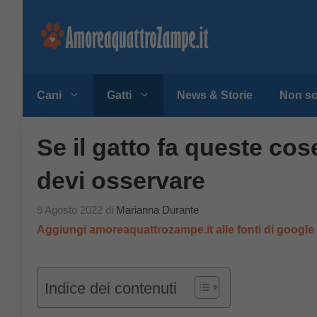
Vai
al
contenuto
Cani
Gatti
News & Storie
Non so
Se il gatto fa queste cos
devi osservare
9 Agosto 2022
di
Marianna Durante
Aggiungi amoreaquattrozampe.it alle fonti di googl
Indice dei contenuti