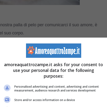
 nostra palla di pelo per comunicarci il suo amore, è
el suo corpo.
e presenta il nostro amico a quattro zampe quando
amoreaquattrozampe.it asks for your consent to
use your personal data for the following
purposes:
 fanno solo quando dormono o quando si sentono a loro
Personalised advertising and content, advertising and content
measurement, audience research and services development
aprire gli occhi,
un po’ come se facesse l’occhiolino, è
che ci vuole bene.
Store and/or access information on a device