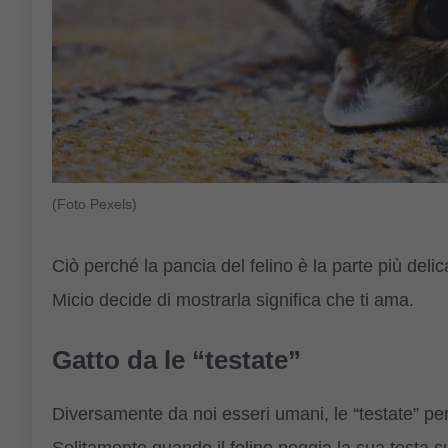
(Foto Pexels)
Ciò perché la pancia del felino è la parte più del
Micio decide di mostrarla significa che ti ama.
Gatto da le “testate”
Diversamente da noi esseri umani, le “testate” per
Solitamente quando il felino poggia la sua testa s