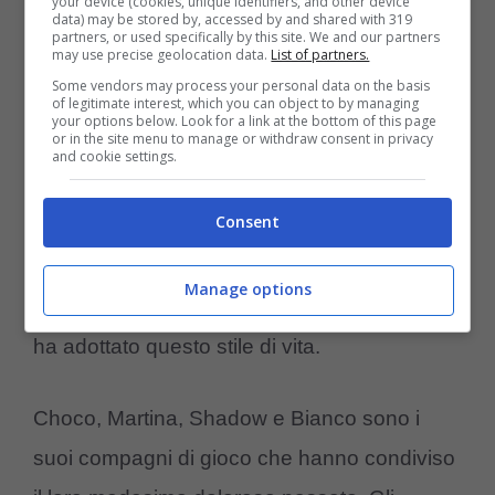
your device (cookies, unique identifiers, and other device
data) may be stored by, accessed by and shared with 319
senza avere delle difficoltà. L’organizzazione
partners, or used specifically by this site. We and our partners
may use precise geolocation data.
List of partners.
ha fatto richiesta di tutte le necessarie utili al
Some vendors may process your personal data on the basis
of legitimate interest, which you can object to by managing
suo trasporto. In pochissimo tempo,
your options below. Look for a link at the bottom of this page
or in the site menu to manage or withdraw consent in privacy
l’adorabile cagnolone ha imparato a
and cookie settings.
riconoscere tutte le fermate
dei pullman,
Consent
spostandosi tra di esse con molta facilità e
spontaneità. La Caja Ferroviaria è diventata
Manage options
la sua seconda casa ma non è l’unico che
ha adottato questo stile di vita.
Choco, Martina, Shadow e Bianco sono i
suoi compagni di gioco che hanno condiviso