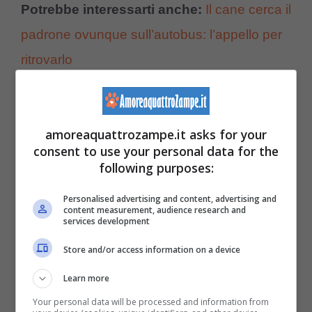
Potrebbe interessarti anche:
Il cane cerca il
padrone ovunque sull’autobus: l’appello per
ritrovarlo
Pian piano, il cagnolino prese confidenza e
fiducia con tutti coloro i quali lo accudivano e
amoreaquattrozampe.it asks for your
consent to use your personal data for the
un giorno prese una decisione che diede
following purposes:
una svolta insolita alla sua esistenza. Il
Personalised advertising and content, advertising and
pelosetto salì a bordo di un autobus e da
content measurement, audience research and
services development
quel momento salutò la sua vecchia vita per
Store and/or access information on a device
accogliere tante belle avventure. Infatti, a
Learn more
partire da quell’episodio è stato ufficialmente
Your personal data will be processed and information from
adottato dalla società Caja Ferroviaria, non