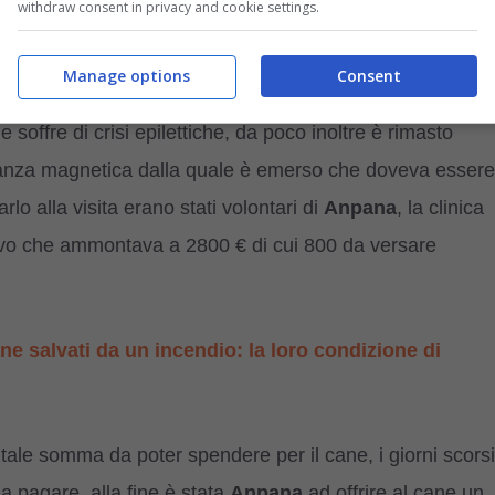
withdraw consent in privacy and cookie settings.
Manage options
Consent
 soffre di crisi epilettiche, da poco inoltre è rimasto
onanza magnetica dalla quale è emerso che doveva essere
 alla visita erano stati volontari di
Anpana
, la clinica
entivo che ammontava a 2800 € di cui 800 da versare
ane salvati da un incendio: la loro condizione di
ale somma da poter spendere per il cane, i giorni scorsi
 a pagare, alla fine è stata
Anpana
ad offrire al cane un