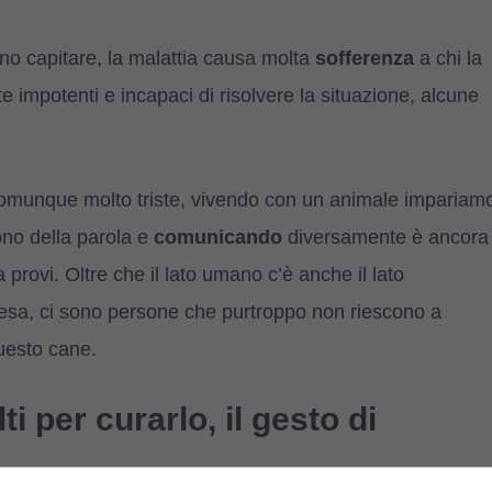
no capitare, la malattia causa molta
sofferenza
a chi la
te impotenti e incapaci di risolvere la situazione, alcune
omunque molto triste, vivendo con un animale impariam
ono della parola e
comunicando
diversamente è ancora
a provi. Oltre che il lato umano c’è anche il lato
spesa, ci sono persone che purtroppo non riescono a
questo cane.
i per curarlo, il gesto di