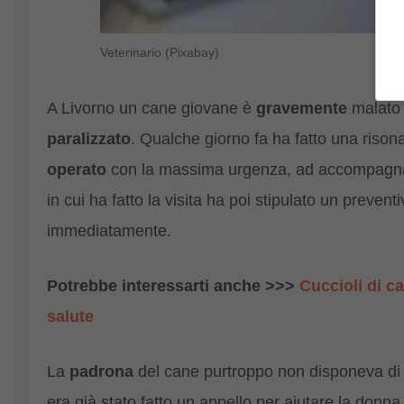
Veterinario (Pixabay)
A Livorno un cane giovane è
gravemente
malato e
paralizzato
. Qualche giorno fa ha fatto una ris
operato
con la massima urgenza, ad accompagnarlo
in cui ha fatto la visita ha poi stipulato un prev
immediatamente.
Potrebbe interessarti anche >>>
Cuccioli di c
salute
La
padrona
del cane purtroppo non disponeva di t
era già stato fatto un appello per aiutare la donna