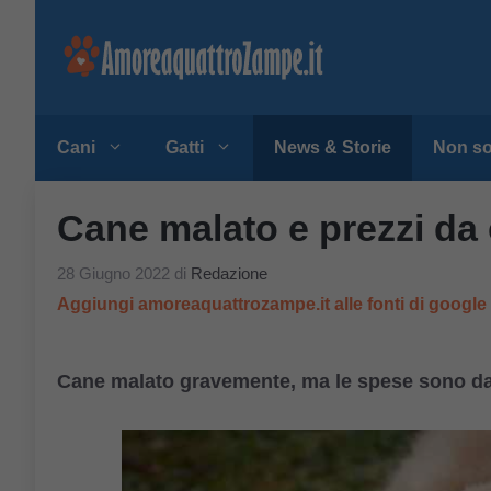
Vai
al
contenuto
Cani
Gatti
News & Storie
Non so
Cane malato e prezzi da 
28 Giugno 2022
di
Redazione
Aggiungi amoreaquattrozampe.it alle fonti di googl
Cane malato gravemente, ma le spese sono da