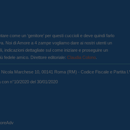
tare come un ‘genitore’ per questi cuccioli e deve quindi farlo
va. Noi di Amore a 4 zampe vogliamo dare ai nostri utenti un
li, indicazioni dettagliate sul come iniziare e proseguire un
iù fedele amico. Direttore editoriale:
Claudia Colono
.
a Nicola Marchese 10, 00141 Roma (RM) - Codice Fiscale e Partita I
ma con n°10/2020 del 30/01/2020
eCoreAdv