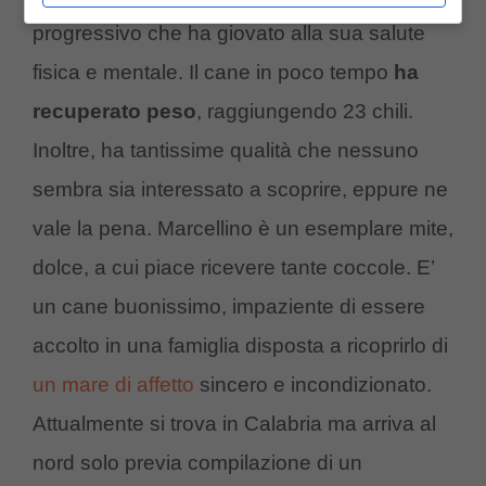
progressivo che ha giovato alla sua salute
fisica e mentale. Il cane in poco tempo
ha
recuperato peso
, raggiungendo 23 chili.
Inoltre, ha tantissime qualità che nessuno
sembra sia interessato a scoprire, eppure ne
vale la pena. Marcellino è un esemplare mite,
dolce, a cui piace ricevere tante coccole. E’
un cane buonissimo, impaziente di essere
accolto in una famiglia disposta a ricoprirlo di
un mare di affetto
sincero e incondizionato.
Attualmente si trova in Calabria ma arriva al
nord solo previa compilazione di un