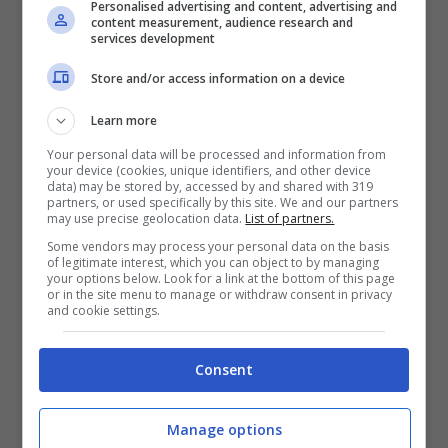
La sua storia spezza il cuore
Personalised advertising and content, advertising and
content measurement, audience research and
services development
Store and/or access information on a device
Learn more
Your personal data will be processed and information from
your device (cookies, unique identifiers, and other device
data) may be stored by, accessed by and shared with 319
partners, or used specifically by this site. We and our partners
may use precise geolocation data.
List of partners.
Some vendors may process your personal data on the basis
of legitimate interest, which you can object to by managing
your options below. Look for a link at the bottom of this page
or in the site menu to manage or withdraw consent in privacy
and cookie settings.
Un’incredibile trasformazione (Foto Facebook)
Consent
Così, a partire da quel momento, le sue
Manage options
condizioni hanno avuto un miglioramento